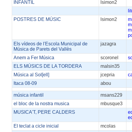
INFANTIL
lsimon2
li
POSTRES DE MÚSIC
lsimon2
m
m
m
p
Els vídeos de l'Escola Municipal de
jazagra
Música de Parets del Vallès
Anem a Fer Música
scoronel
s
ELS MÚSICS DE LA TORDERA
malsin35
Música al Sol[ell]
jcepria
c
Itaca 08-09
abou
música infantil
msans229
el bloc de la nostra musica
mbusque3
MUSICA'T, PERE CALDERS
e
e
El teclat a cicle inicial
mcolas