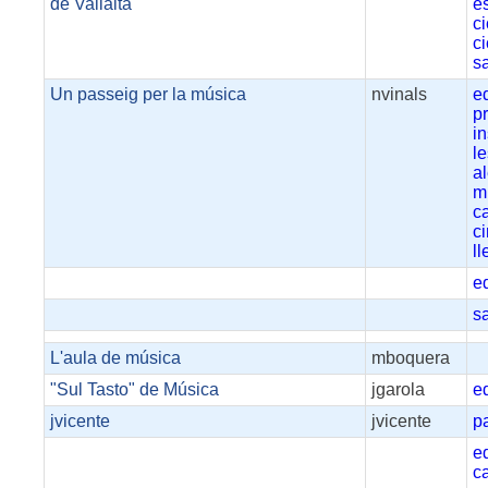
de Vallalta
e
ci
ci
s
Un passeig per la música
nvinals
e
p
i
l
a
m
c
c
ll
e
s
L'aula de música
mboquera
"Sul Tasto" de Música
jgarola
e
jvicente
jvicente
p
e
c