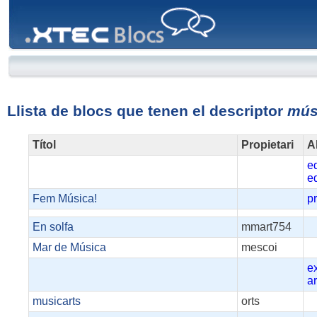
XTEC
Blocs
Llista de blocs que tenen el descriptor
mús
Títol
Propietari
A
e
e
Fem Música!
p
En solfa
mmart754
Mar de Música
mescoi
e
a
musicarts
orts