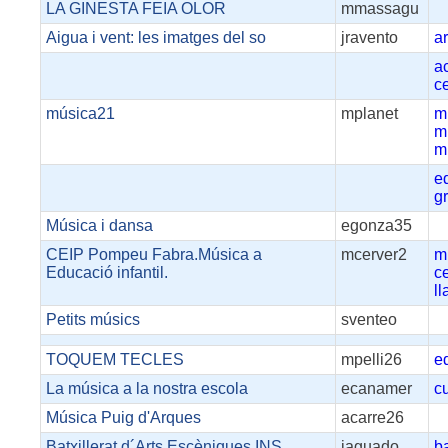
LA GINESTA FEIA OLOR
mmassagu
Aigua i vent: les imatges del so
jravento
ar
a
c
música21
mplanet
m
m
m
e
g
Música i dansa
egonza35
CEIP Pompeu Fabra.Música a
mcerver2
m
Educació infantil.
c
l
Petits músics
sventeo
TOQUEM TECLES
mpelli26
e
La música a la nostra escola
ecanamer
cu
Música Puig d'Arques
acarre26
Batxillerat d´Arts Escèniques INS
jaguado
ba