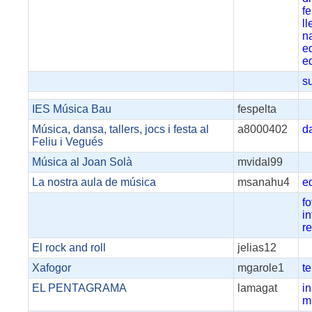
f
l
n
e
e
s
IES Música Bau
fespelta
Música, dansa, tallers, jocs i festa al
a8000402
d
Feliu i Vegués
Música al Joan Solà
mvidal99
La nostra aula de música
msanahu4
e
fo
i
r
El rock and roll
jelias12
Xafogor
mgarole1
t
EL PENTAGRAMA
lamagat
i
m