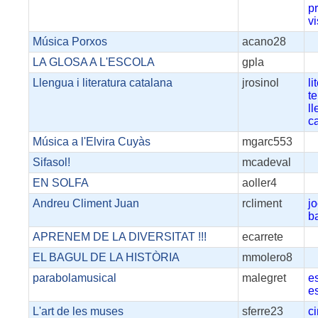
p
v
Música Porxos
acano28
LA GLOSA A L'ESCOLA
gpla
Llengua i literatura catalana
jrosinol
li
te
l
c
Música a l'Elvira Cuyàs
mgarc553
Sifasol!
mcadeval
EN SOLFA
aoller4
Andreu Climent Juan
rcliment
j
b
APRENEM DE LA DIVERSITAT !!!
ecarrete
EL BAGUL DE LA HISTÒRIA
mmolero8
parabolamusical
malegret
e
e
L'art de les muses
sferre23
c