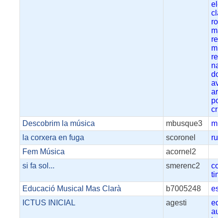
e
c
r
m
r
m
r
n
d
a
ar
p
cr
Descobrim la música
mbusque3
m
la corxera en fuga
scoronel
ru
Fem Música
acornel2
si fa sol...
smerenc2
c
t
Educació Musical Mas Clarà
b7005248
e
ICTUS INICIAL
agesti
e
a