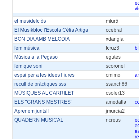
e
v
el musidelclòs
mtur5
El Musikbloc l'Escola Cèlia Artiga
ccebral
BON DIA AMB MELODIA
xdangla
fem música
fcruz3
b
Música a la Pegaso
egutes
fem que soni
scoronel
espai per a les idees lliures
cmimo
ar
recull de pràctiques sss
ssanch86
MÚSIQUES AL CARRILET
csoler13
ELS "GRANS MESTRES"
amedalla
c
Aprenem junts!!
jmurcia2
QUADERN MUSICAL
ncreus
e
e
e
r