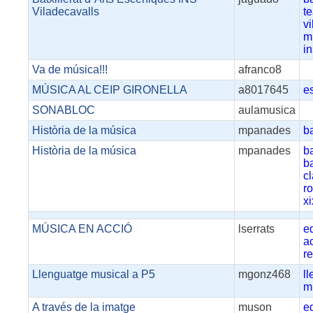
Viladecavalls
te
v
m
in
Va de música!!!
afranco8
MÚSICA AL CEIP GIRONELLA
a8017645
e
SONABLOC
aulamusica
Història de la música
mpanades
b
Història de la música
mpanades
b
ba
c
r
xi
MÚSICA EN ACCIÓ
lserrats
e
ac
r
Llenguatge musical a P5
mgonz468
l
m
A través de la imatge
muson
e