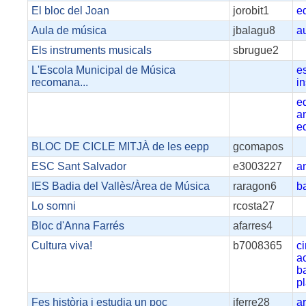
El bloc del Joan
jorobit1
e
Aula de música
jbalagu8
a
Els instruments musicals
sbrugue2
L'Escola Municipal de Música
e
recomana...
i
e
a
e
BLOC DE CICLE MITJÀ de les eepp
gcomapos
ESC Sant Salvador
e3003227
a
IES Badia del Vallès/Àrea de Música
raragon6
b
Lo somni
rcosta27
Bloc d'Anna Farrés
afarres4
Cultura viva!
b7008365
c
a
b
p
Fes història i estudia un poc
iferre28
ar