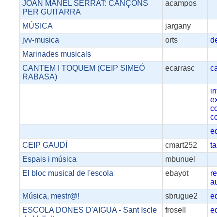
JOAN MANEL SERRAT: CANÇONS
acampos
PER GUITARRA
MÚSICA
jargany
jvv-musica
orts
d
Marinades musicals
CANTEM I TOQUEM (CEIP SIMEÓ
ecarrasc
c
RABASA)
i
e
c
co
e
CEIP GAUDÍ
cmart252
ta
Espais i música
mbunuel
El bloc musical de l'escola
ebayot
r
a
Música, mestr@!
sbrugue2
e
ESCOLA DONES D'AIGUA - Sant Iscle
frosell
e