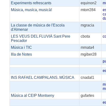
Experiments refrescants
equinon2
m
Música, musíca, musicà!
mtorr284
e
c
d
La classe de música de l'Escola
mgracia
d'Almenar
LES VEUS DEL FLUVIÀ Sant Pere
cbota
c
Pescador
Música i TIC
mmata4
Illa de Notes
mgiber28
p
e
INS RAFAEL CAMPALANS. MÚSICA
cnadal1
m
m
Música al CEIP Montseny
gufartes
e