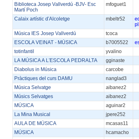
Biblioteca Josep Vallverdú -BJV- Esc
mfoguet1
Martí Poch
Calaix artístic d'Alcoletge
mbeltr52
e
p
Música IES Josep Vallverdú
tcoca
ESCOLA VEINAT - MÚSICA
b7005522
e
totinfantil
yvalino
LA MÚSICA A L'ESCOLA PEDRALTA
gginaste
Diabolus in Música
carcobe
Pràctiques del curs DAMU
nanglad3
Música Selvatge
aibanez2
Músics Selvatges
aibanez2
MÚSICA
aguinar2
La Mina Musical
jpere252
AULA DE MÚSICA
mcasas11
MÚSICA
hcamacho