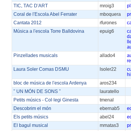
TIC, TAC D'ART
mroig3
p
Coral de l'Escola Abel Ferrater
mboquera
p
Cantata 2012
rfurones
c
Música a l'escola Torre Balldovina
epuig6
c
d
l
a
Pinzellades musicals
allado4
a
r
Laura Soler Comas DSMU
lsoler22
c
h
bloc de música de l'escola Ardenya
aros234
" UN MÓN DE SONS "
lauratello
Petits músics - Col·legi Ginesta
tmenal
Descobrim el món
ebernab5
e
Els petits músics
abel24
e
El bagul musical
mmatas3
p