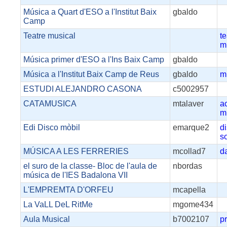
Música a Quart d'ESO a l'Institut Baix
gbaldo
Camp
Teatre musical
te
m
Música primer d'ESO a l'Ins Baix Camp
gbaldo
Música a l'Institut Baix Camp de Reus
gbaldo
m
ESTUDI ALEJANDRO CASONA
c5002957
CATAMUSICA
mtalaver
a
m
Edi Disco mòbil
emarque2
d
s
MÚSICA A LES FERRERIES
mcollad7
d
el suro de la classe- Bloc de l'aula de
nbordas
música de l'IES Badalona VII
L'EMPREMTA D'ORFEU
mcapella
La VaLL DeL RitMe
mgome434
Aula Musical
b7002107
p