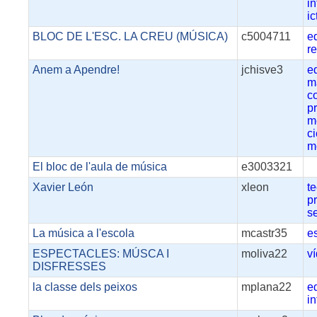
in
ic
BLOC DE L'ESC. LA CREU (MÚSICA)
c5004711
e
r
Anem a Apendre!
jchisve3
e
m
c
p
m
ci
m
El bloc de l'aula de música
e3003321
Xavier León
xleon
t
p
s
La música a l'escola
mcastr35
e
ESPECTACLES: MÚSCA I
moliva22
v
DISFRESSES
la classe dels peixos
mplana22
e
in