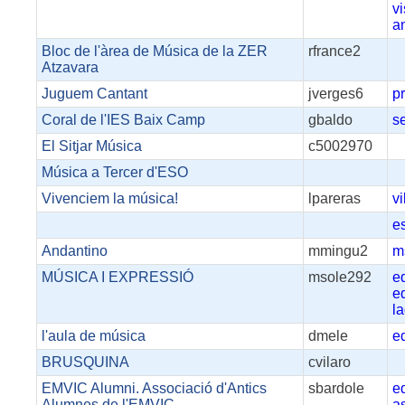
vi
an
Bloc de l'àrea de Música de la ZER
rfrance2
Atzavara
Juguem Cantant
jverges6
p
Coral de l'IES Baix Camp
gbaldo
s
El Sitjar Música
c5002970
Música a Tercer d'ESO
Vivenciem la música!
lpareras
v
e
Andantino
mmingu2
m
MÚSICA I EXPRESSIÓ
msole292
e
e
l
l'aula de música
dmele
e
BRUSQUINA
cvilaro
EMVIC Alumni. Associació d'Antics
sbardole
e
Alumnes de l'EMVIC
a