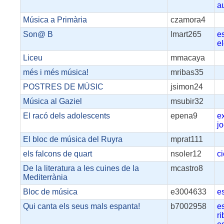
a
Música a Primària
czamora4
Son@ B
lmart265
e
e
Liceu
mmacaya
més i més música!
mribas35
POSTRES DE MÚSIC
jsimon24
Música al Gaziel
msubir32
El racó dels adolescents
epena9
e
j
El bloc de música del Ruyra
mprat111
els falcons de quart
nsoler12
ci
De la literatura a les cuines de la
mcastro8
Mediterrània
Bloc de música
e3004633
e
Qui canta els seus mals espanta!
b7002958
e
r