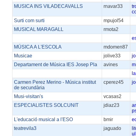
MUSICA INS VILADECAVALLS
rnavar33
t
c
Surti com surti
mpujol54
MUSICAL MARAGALL
rmota2
e
MÚSICA A L'ESCOLA
mdomen87
Musicae
jolive33
j
Departament de Música IES Josep Pla
avines
m
l
Carmen Perez Merino - Música institut
cperez45
j
de secundària
Musi-visitan's
vcasas2
ESPECIALISTES SOLCUNIT
jdiaz23
a
ps
L'educació musical a l'ESO
bmir
e
teatrevila3
jaguado
li
ul