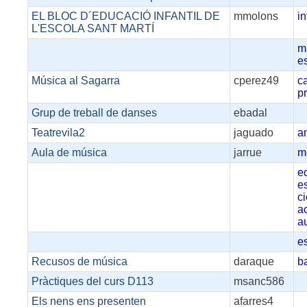
EL BLOC D´EDUCACIÓ INFANTIL DE
mmolons
in
L'ESCOLA SANT MARTÍ
m
e
Música al Sagarra
cperez49
c
p
Grup de treball de danses
ebadal
Teatrevila2
jaguado
a
Aula de música
jarrue
m
e
e
ci
ac
a
e
Recusos de música
daraque
b
Pràctiques del curs D113
msanc586
Els nens ens presenten
afarres4