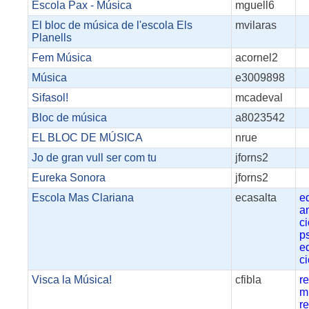
Escola Pax - Música
mguell6
El bloc de música de l'escola Els
mvilaras
Planells
Fem Música
acornel2
Música
e3009898
Sifasol!
mcadeval
Bloc de música
a8023542
EL BLOC DE MÚSICA
nrue
Jo de gran vull ser com tu
jforns2
Eureka Sonora
jforns2
Escola Mas Clariana
ecasalta
e
a
ci
ps
e
c
Visca la Música!
cfibla
r
m
r