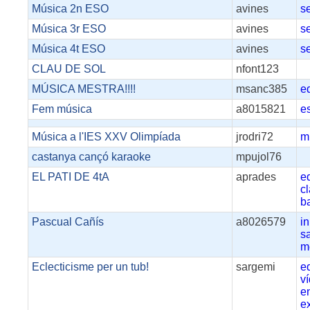
Música 2n ESO
avines
s
Música 3r ESO
avines
s
Música 4t ESO
avines
s
CLAU DE SOL
nfont123
MÚSICA MESTRA!!!!
msanc385
e
Fem música
a8015821
e
Música a l'IES XXV Olimpíada
jrodri72
m
castanya cançó karaoke
mpujol76
EL PATI DE 4tA
aprades
e
c
ba
Pascual Cañís
a8026579
i
s
m
Eclecticisme per un tub!
sargemi
e
v
e
e