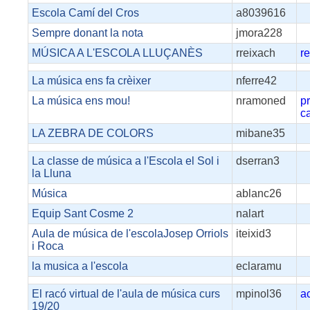
Escola Camí del Cros
a8039616
Sempre donant la nota
jmora228
MÚSICA A L'ESCOLA LLUÇANÈS
rreixach
r
La música ens fa crèixer
nferre42
La música ens mou!
nramoned
p
c
LA ZEBRA DE COLORS
mibane35
La classe de música a l'Escola el Sol i
dserran3
la Lluna
Música
ablanc26
Equip Sant Cosme 2
nalart
Aula de música de l'escolaJosep Orriols
iteixid3
i Roca
la musica a l'escola
eclaramu
El racó virtual de l'aula de música curs
mpinol36
ac
19/20