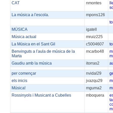
CAT
nmontes
l
s
La música a l'escola.
mpons126
to
MÚSICA
igatell
Música actual
mruiz225
La Música en el Sant Gil
c5004607
to
Benvinguts a l'aula de música de la
mcarbo48
m
Marta
m
Gaudiu amb la música
itorras2
a
per començar
nvidal29
g
els inicis
jvazqu29
m
Música!
mguma2
m
Rossinyols i Musicant a Cubelles
mboquera
e
t
c
m