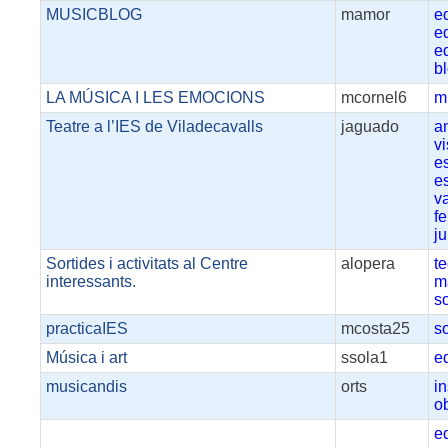
MUSICBLOG
mamor
e
e
e
b
LA MÚSICA I LES EMOCIONS
mcornel6
m
Teatre a l’IES de Viladecavalls
jaguado
a
vi
e
e
v
f
ju
Sortides i activitats al Centre
alopera
t
interessants.
m
s
practicaIES
mcosta25
s
Música i art
ssola1
e
musicandis
orts
i
o
e