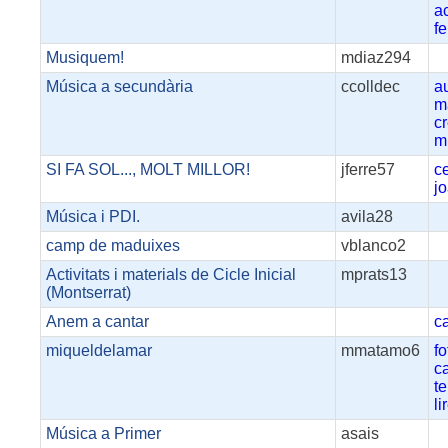
a
f
Musiquem!
mdiaz294
Música a secundària
ccolldec
a
m
cr
m
SI FA SOL..., MOLT MILLOR!
jferre57
c
j
Música i PDI.
avila28
camp de maduixes
vblanco2
Activitats i materials de Cicle Inicial
mprats13
(Montserrat)
Anem a cantar
c
miqueldelamar
mmatamo6
fo
c
t
li
Música a Primer
asais