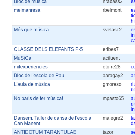
Bloc de música
nrabass2
e
meimanresa
rbelmont
e
ti
h
Més que música
svelasc2
e
i
c
CLASSE DELS ELEFANTS P-5
eribes7
MúSiCa
acifuent
milexperiencies
etorre28
c
Bloc de l'escola de Pau
aaragay2
a
L'aula de música
gmoreso
r
b
No paris de fer música!
mpasto65
a
p
i
Dansem. Taller de dansa de l'escola
malegre2
ta
Can Manent
d
ANTIDOTUM TARANTULAE
tazor
s