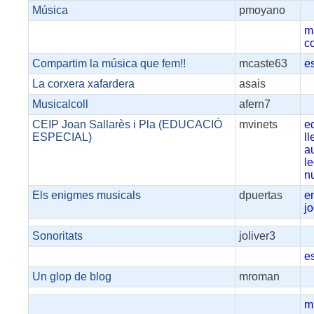
Música
pmoyano
m
c
Compartim la música que fem!!
mcaste63
es
La corxera xafardera
asais
Musicalcoll
afern7
CEIP Joan Sallarès i Pla (EDUCACIÓ
mvinets
e
ESPECIAL)
l
a
l
n
Els enigmes musicals
dpuertas
e
j
Sonoritats
joliver3
e
Un glop de blog
mroman
m