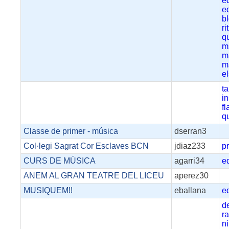
e
e
b
r
q
m
m
m
e
ta
i
fl
q
Classe de primer - música
dserran3
Col·legi Sagrat Cor Esclaves BCN
jdiaz233
p
CURS DE MÚSICA
agarri34
e
ANEM AL GRAN TEATRE DEL LICEU
aperez30
MUSIQUEM!!
eballana
e
d
r
n