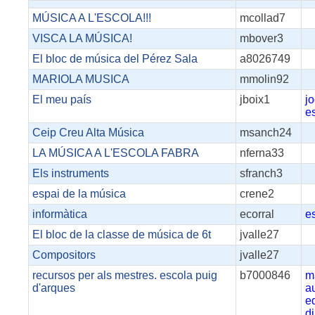
MÚSICA A L'ESCOLA!!!
mcollad7
VISCA LA MÚSICA!
mbover3
El bloc de música del Pérez Sala
a8026749
MARIOLA MUSICA
mmolin92
El meu país
jboix1
j
e
Ceip Creu Alta Música
msanch24
LA MÚSICA A L'ESCOLA FABRA
nferna33
Els instruments
sfranch3
espai de la música
crene2
informàtica
ecorral
e
El bloc de la classe de música de 6t
jvalle27
Compositors
jvalle27
recursos per als mestres. escola puig
b7000846
m
d'arques
a
e
d