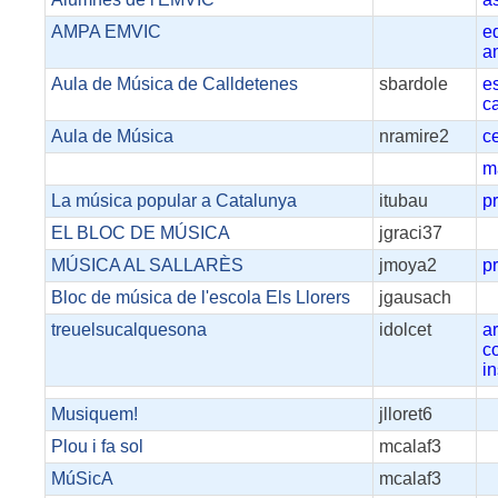
AMPA EMVIC
e
a
Aula de Música de Calldetenes
sbardole
e
c
Aula de Música
nramire2
c
m
La música popular a Catalunya
itubau
p
EL BLOC DE MÚSICA
jgraci37
MÚSICA AL SALLARÈS
jmoya2
pr
Bloc de música de l'escola Els Llorers
jgausach
treuelsucalquesona
idolcet
ar
c
i
Musiquem!
jlloret6
Plou i fa sol
mcalaf3
MúSicA
mcalaf3