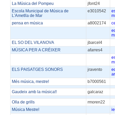
La Música del Pompeu
jfont24
Escola Municipal de Música de
e3010542
e
L'Ametlla de Mar
m
pensa en música
a8002174
c
e
m
EL SO DEL VILANOVA
jbarcel4
MÚSICA PER A CRÉIXER
afarres4
e
m
ELS PAISATGES SONORS
jravento
e
a
Més música, mestre!
b7000561
Gaudeix amb la música!!
galcaraz
Olla de grills
rmoren22
Música Mestre!
i