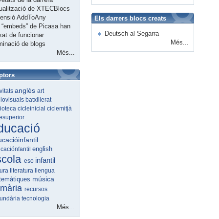
ualització de XTECBlocs
tensió AddToAny
Els darrers blocs creats
 “embeds” de Picasa han
Deutsch al Segarra
xat de funcionar
Més...
minació de blogs
Més...
ptors
anglès
ivitats
art
iovisuals
batxillerat
lioteca
cicleinicial
ciclemitjà
lesuperior
ducació
cacióinfantil
english
caciónfantil
scola
infantil
eso
tura
literatura
llengua
música
temàtiques
imària
recursos
undària
tecnologia
Més...