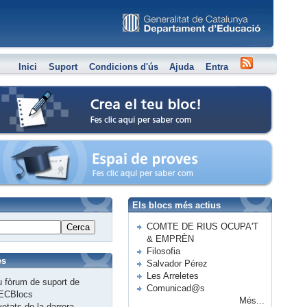
Inici
Suport
Condicions d'ús
Ajuda
Entra
Crea el teu bloc
Espai de proves
Els blocs més actius
COMTE DE RIUS OCUPA'T
Cerca
& EMPRÈN
Filosofia
es
Salvador Pérez
Les Arreletes
 fòrum de suport de
Comunicad@s
ECBlocs
Més...
etats de la darrera