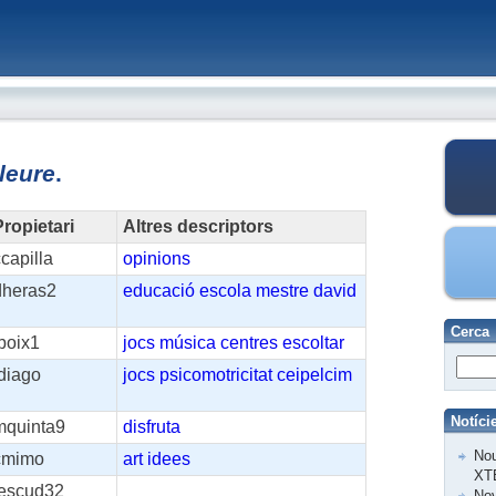
lleure
.
ropietari
Altres descriptors
capilla
opinions
dheras2
educació
escola
mestre
david
Cerca
boix1
jocs
música
centres
escoltar
diago
jocs
psicomotricitat
ceipelcim
Notíci
mquinta9
disfruta
Nou
cmimo
art
idees
XT
jescud32
Nov