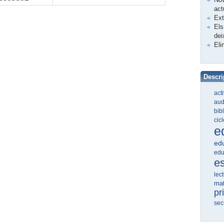
act
Ex
Els
dei
Eli
Descri
act
aud
bib
cic
e
edu
edu
e
lec
ma
pr
sec