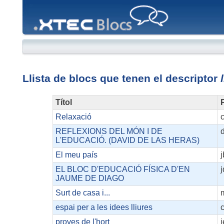
XTEC
Blocs
Llista de blocs que tenen el descriptor
Títol
P
Relaxació
c
REFLEXIONS DEL MÓN I DE
L'EDUCACIÓ. (DAVID DE LAS HERAS)
El meu país
j
EL BLOC D'EDUCACIÓ FÍSICA D'EN
j
JAUME DE DIAGO
Surt de casa i...
espai per a les idees lliures
proves de l'hort