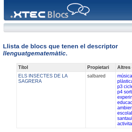
XTEC
Blocs
Llista de blocs que tenen el descriptor
llenguatgematemàtic
.
Títol
Propietari
Altres
ELS INSECTES DE LA
salbared
músic
SAGRERA
plàstic
p3
cicl
p4
sor
experi
educac
ambien
escola
santaul
activit