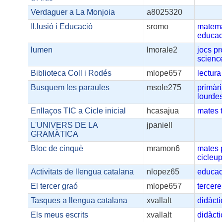
Verdaguer a La Monjoia
a8025320
Il.lusió i Educació
sromo
matem
educa
lumen
lmorale2
jocs
pr
scienc
Biblioteca Coll i Rodés
mlope657
lectura
Busquem les paraules
msole275
primàr
lourde
Enllaços TIC a Cicle inicial
hcasajua
mates
L'UNIVERS DE LA
jpaniell
GRAMÀTICA
Bloc de cinquè
mramon6
mates
cicleup
Activitats de llengua catalana
nlopez65
educac
El tercer graó
mlope657
tercer
Tasques a llengua catalana
xvallalt
didàct
Els meus escrits
xvallalt
didàct