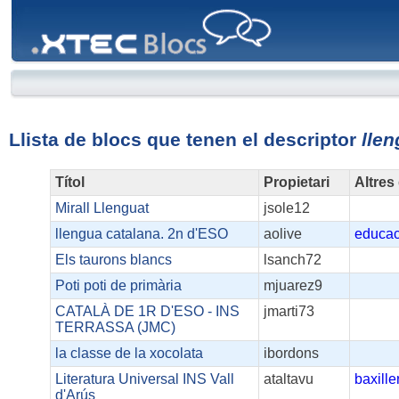
XTEC
Blocs
Llista de blocs que tenen el descriptor
lle
Títol
Propietari
Altres
Mirall Llenguat
jsole12
llengua catalana. 2n d'ESO
aolive
educac
Els taurons blancs
lsanch72
Poti poti de primària
mjuarez9
CATALÀ DE 1R D'ESO - INS
jmarti73
TERRASSA (JMC)
la classe de la xocolata
ibordons
Literatura Universal INS Vall
ataltavu
baxille
d'Arús