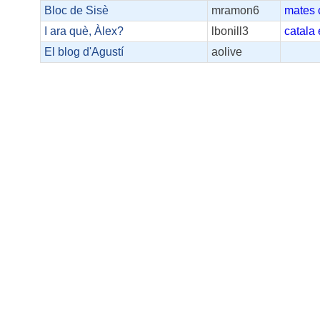
Bloc de Sisè
mramon6
mates
I ara què, Àlex?
lbonill3
catala
El blog d'Agustí
aolive