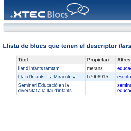
XTEC
Blocs
Llista de blocs que tenen el descriptor
llar
Títol
Propietari
Altres
llar d'infants tamtam
merans
educac
Llar d'Infants "La Miraculosa"
b7006915
escol
Seminari Educació en la
semina
diversitat a la llar d'infants
educac