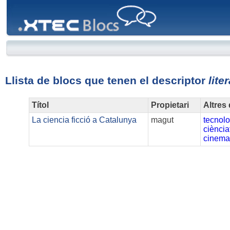
XTEC
Blocs
Llista de blocs que tenen el descriptor
lite
Títol
Propietari
Altres
La ciencia ficció a Catalunya
magut
tecnol
ciència
cinema