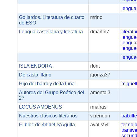
lengua
Goliardos. Literatura de cuarto
mrino
de ESO
Lengua castellana y literatura
dmartin7
literatu
lengua
lenguay
lengua
lengua
ISLA ENDORA
rfont
De casta, llano
jgonza37
Hijo del barro y de la luna
miguel
Autores del Grupo Poético del
amontol3
27
LOCUS AMOENUS
rmalras
Nuestros clásicos literarios
vciendon
batxille
El bloc de 4rt del S'Agulla
avalls54
tecnol
transve
secund