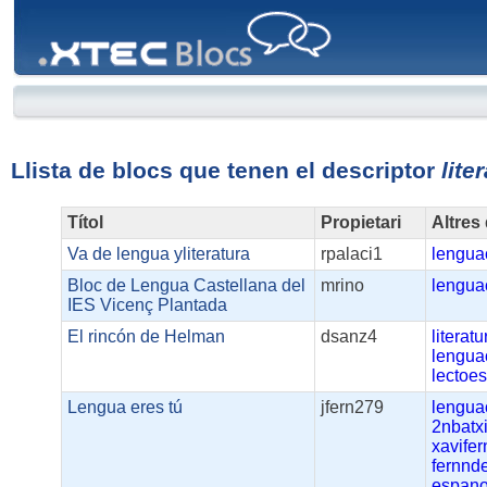
XTEC
Blocs
Llista de blocs que tenen el descriptor
lite
Títol
Propietari
Altres
Va de lengua yliteratura
rpalaci1
lengua
Bloc de Lengua Castellana del
mrino
lengua
IES Vicenç Plantada
El rincón de Helman
dsanz4
literatu
lengua
lectoes
Lengua eres tú
jfern279
lengua
2nbatxi
xavife
fernnd
espano