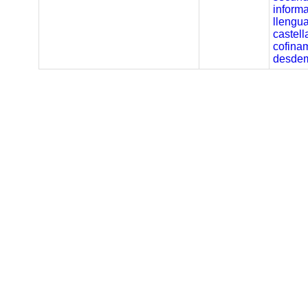
informa
llengu
castell
cofina
desdem