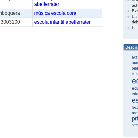
abelferrater
act
Ex
mboquera
música
escola
coral
Els
e3003100
escola
infantil
abelferrater
dei
Eli
Descri
act
aud
bib
cic
e
edu
edu
e
lec
ma
pr
sec