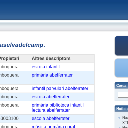
laselvadelcamp
.
ropietari
Altres descriptors
mboquera
escola
infantil
mboquera
primària
abelferrater
Cerca
mboquera
infantil
parvulari
abelferrater
mboquera
escola
abelferrater
mboquera
primària
biblioteca
infantil
Notíci
lectura
abelferrater
Nou
e3003100
escola
abelferrater
XT
mboquera
música
primària
coral
Nov