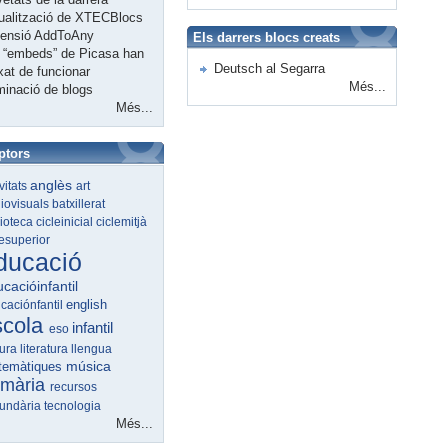
ualització de XTECBlocs
tensió AddToAny
Els darrers blocs creats
 “embeds” de Picasa han
Deutsch al Segarra
xat de funcionar
Més...
minació de blogs
Més...
ptors
anglès
ivitats
art
iovisuals
batxillerat
lioteca
cicleinicial
ciclemitjà
lesuperior
ducació
cacióinfantil
english
caciónfantil
scola
infantil
eso
tura
literatura
llengua
música
temàtiques
imària
recursos
undària
tecnologia
Més...