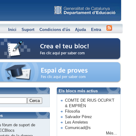
Inici
Suport
Condicions d'ús
Ajuda
Entra
Crea el teu bloc
Espai de proves
Els blocs més actius
COMTE DE RIUS OCUPA'T
Cerca
& EMPRÈN
Filosofia
es
Salvador Pérez
Les Arreletes
 fòrum de suport de
Comunicad@s
ECBlocs
Més...
etats de la darrera