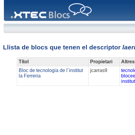
XTEC
Blocs
Llista de blocs que tenen el descriptor
laer
Títol
Propietari
Altres
Bloc de tecnologia de l´institut
jcarras9
tecnol
la Ferreria
bloce
institu