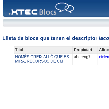
XTEC
Blocs
Llista de blocs que tenen el descriptor
lac
Títol
Propietari
Altre
NOMÉS CREIX ALLÒ QUE ES
abereng7
ciclem
MIRA, RECURSOS DE CM