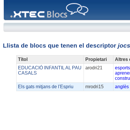
XTEC
Blocs
Llista de blocs que tenen el descriptor
joc
Títol
Propietari
Altres
EDUCACIÓ INFANTIL AL PAU
arodri21
esport
CASALS
aprene
constru
Els gats mitjans de l'Espriu
mrodri15
anglès