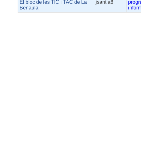
El bloc de les TIC i TAC de La
jsantia6
progr
Benaula
infor