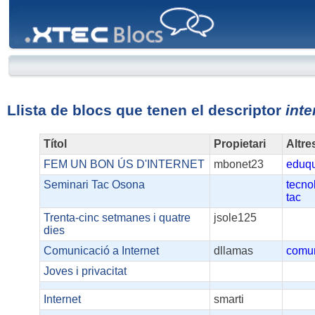
XTEC
Blocs
Llista de blocs que tenen el descriptor
inte
Títol
Propietari
Altre
FEM UN BON ÚS D'INTERNET
mbonet23
eduq
Seminari Tac Osona
tecno
tac
Trenta-cinc setmanes i quatre
jsole125
dies
Comunicació a Internet
dllamas
comu
Joves i privacitat
Internet
smarti