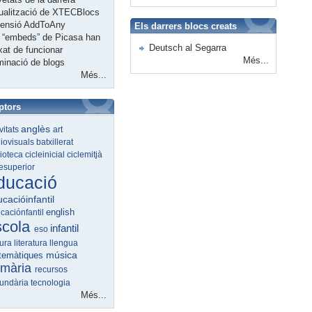
ualització de XTECBlocs
tensió AddToAny
Els darrers blocs creats
 “embeds” de Picasa han
Deutsch al Segarra
xat de funcionar
Més...
minació de blogs
Més...
ptors
anglès
ivitats
art
iovisuals
batxillerat
lioteca
cicleinicial
ciclemitjà
lesuperior
ducació
cacióinfantil
english
caciónfantil
scola
infantil
eso
tura
literatura
llengua
música
temàtiques
imària
recursos
undària
tecnologia
Més...