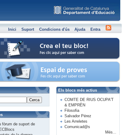
Inici
Suport
Condicions d'ús
Ajuda
Entra
Crea el teu bloc
Espai de proves
Els blocs més actius
COMTE DE RIUS OCUPA'T
Cerca
& EMPRÈN
Filosofia
es
Salvador Pérez
Les Arreletes
 fòrum de suport de
Comunicad@s
ECBlocs
Més...
etats de la darrera