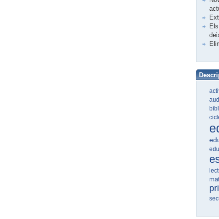
act
Ex
Els
dei
Eli
Descri
act
aud
bib
cic
e
edu
edu
e
lec
ma
pr
sec