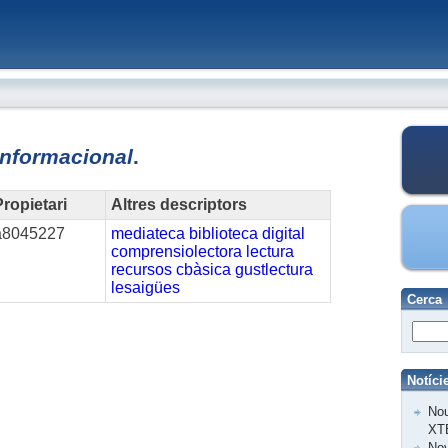
informacional
.
ropietari
Altres descriptors
a8045227
mediateca
biblioteca
digital
comprensiolectora
lectura
recursos
cbàsica
gustlectura
lesaigües
Cerca
Notíci
Nou
XT
Nov