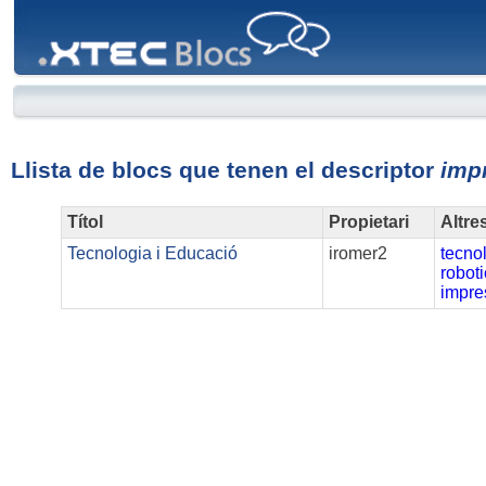
XTEC
Blocs
Llista de blocs que tenen el descriptor
imp
Títol
Propietari
Altre
Tecnologia i Educació
iromer2
tecno
robot
impre