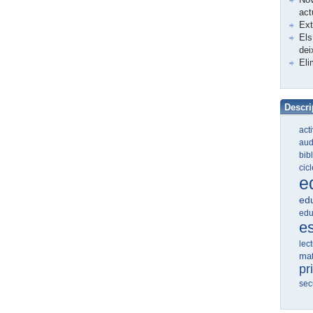
act
Ex
Els
dei
Eli
Descri
act
aud
bib
cic
e
edu
edu
e
lec
ma
pr
sec