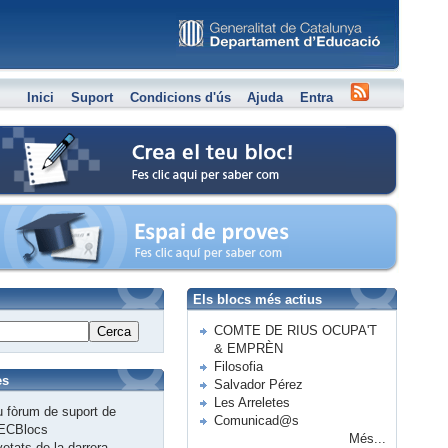
Inici
Suport
Condicions d'ús
Ajuda
Entra
Crea el teu bloc
Espai de proves
Els blocs més actius
COMTE DE RIUS OCUPA'T
Cerca
& EMPRÈN
Filosofia
es
Salvador Pérez
Les Arreletes
 fòrum de suport de
Comunicad@s
ECBlocs
Més...
etats de la darrera