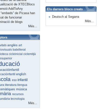
ualització de XTECBlocs
tensió AddToAny
Els darrers blocs creats
 “embeds” de Picasa han
Deutsch al Segarra
xat de funcionar
Més...
minació de blogs
Més...
ptors
anglès
ivitats
art
iovisuals
batxillerat
lioteca
cicleinicial
ciclemitjà
lesuperior
ducació
cacióinfantil
english
caciónfantil
scola
infantil
eso
tura
literatura
llengua
música
temàtiques
imària
recursos
undària
tecnologia
Més...