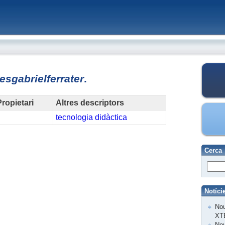
iesgabrielferrater
.
ropietari
Altres descriptors
tecnologia
didàctica
Cerca
Notíci
Nou
XT
Nov