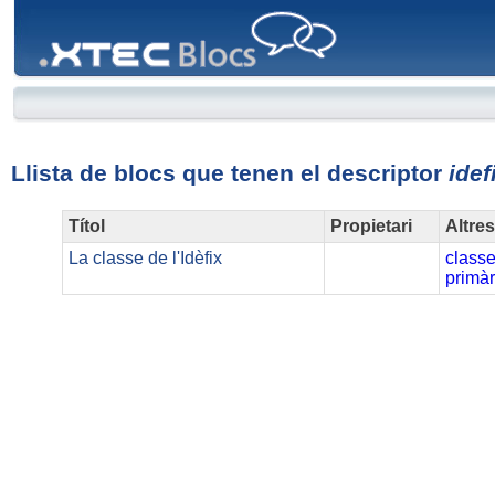
XTEC
Blocs
Llista de blocs que tenen el descriptor
idef
Títol
Propietari
Altre
La classe de l'Idèfix
class
primàr