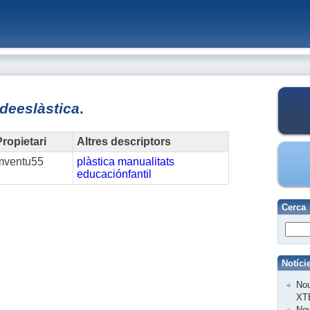
ideeslàstica
.
ropietari
Altres descriptors
mventu55
plàstica
manualitats
educaciónfantil
Cerca
Notíci
Nou
XT
Nov