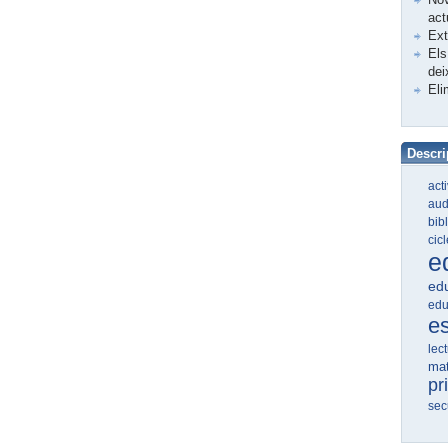
act
Ex
Els
dei
Eli
Descri
act
aud
bib
cic
e
edu
edu
e
lec
ma
pr
sec