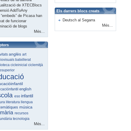
ualització de XTECBlocs
tensió AddToAny
Els darrers blocs creats
 “embeds” de Picasa han
Deutsch al Segarra
xat de funcionar
Més...
minació de blogs
Més...
ptors
anglès
ivitats
art
iovisuals
batxillerat
lioteca
cicleinicial
ciclemitjà
lesuperior
ducació
cacióinfantil
english
caciónfantil
scola
infantil
eso
tura
literatura
llengua
música
temàtiques
imària
recursos
undària
tecnologia
Més...