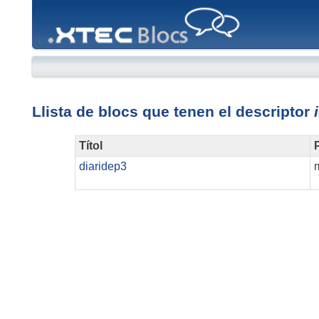
XTEC
Blocs
Llista de blocs que tenen el descriptor
Títol
P
diaridep3