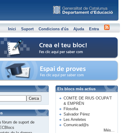
Inici
Suport
Condicions d'ús
Ajuda
Entra
Crea el teu bloc
Espai de proves
Els blocs més actius
COMTE DE RIUS OCUPA'T
Cerca
& EMPRÈN
Filosofia
es
Salvador Pérez
Les Arreletes
 fòrum de suport de
Comunicad@s
ECBlocs
Més...
etats de la darrera