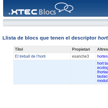
XTEC
Blocs
Llista de blocs que tenen el descriptor
hort
Títol
Propietari
Altre
El treball de l'horti
esanche3
hortes
hort
t
ecolo
lhorta
taulac
modul