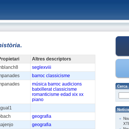
història
.
ropietari
Altres descriptors
mblanch8
seglexviii
mpanades
barroc
classicisme
mpanades
música
barroc
audicions
Cerca
batxillerat
classicisme
romanticisme
edad
xix
xx
piano
xgual1
Notíci
obach
geografia
Nou
XT
gajenjo
geografia
Nov