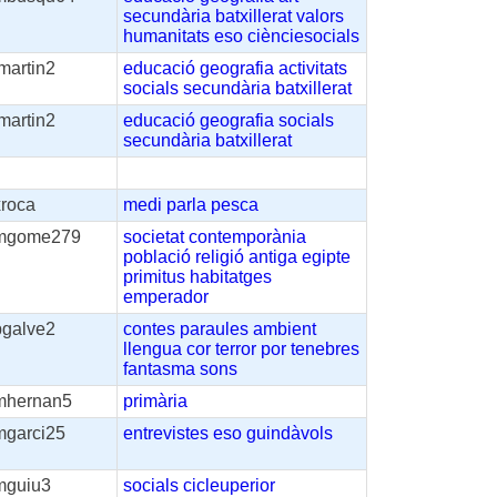
secundària
batxillerat
valors
humanitats
eso
ciènciesocials
martin2
educació
geografia
activitats
socials
secundària
batxillerat
martin2
educació
geografia
socials
secundària
batxillerat
xroca
medi
parla
pesca
mgome279
societat
contemporània
població
religió
antiga
egipte
primitus
habitatges
emperador
pgalve2
contes
paraules
ambient
llengua
cor
terror
por
tenebres
fantasma
sons
mhernan5
primària
mgarci25
entrevistes
eso
guindàvols
mguiu3
socials
cicleuperior