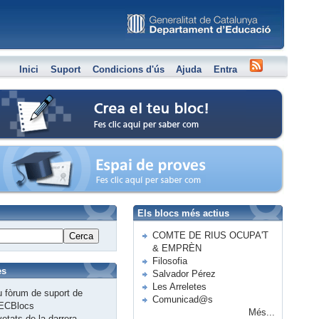
Inici
Suport
Condicions d'ús
Ajuda
Entra
Crea el teu bloc
Espai de proves
Els blocs més actius
COMTE DE RIUS OCUPA'T
Cerca
& EMPRÈN
Filosofia
es
Salvador Pérez
Les Arreletes
 fòrum de suport de
Comunicad@s
ECBlocs
Més...
etats de la darrera