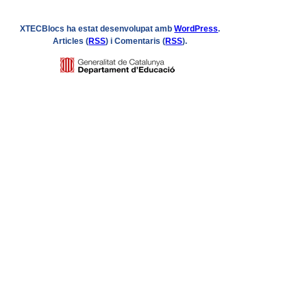
XTECBlocs ha estat desenvolupat amb
WordPress
.
Articles (
RSS
) i Comentaris (
RSS
).
Logo
GENCAT