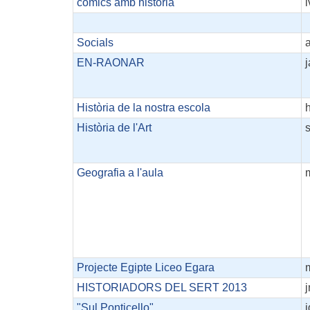
comics amb història
l
Socials
EN-RAONAR
j
Història de la nostra escola
Història de l'Art
s
Geografia a l'aula
Projecte Egipte Liceo Egara
HISTORIADORS DEL SERT 2013
"Sul Ponticello"
j