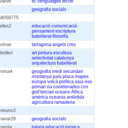
vallve
tic
llenguatges
tecne
geografia
socials
a8058775
altes2
educació
comunicació
pensament
escriptura
batxillerat
filosofia
hvinas
tarragona
angels
cros
botteri
art
pintura
escultura
selectivitat
catalunya
arquitectura
batxillerat
mvisa4
geografia
medi
secundari
muntanya
país
placa
mapes
europa
volcà
política
asia
eso
primari
riu
coordenades
cim
golf
terciari
oceans
Àfrica
amèrica
oceania
antàrtida
agricultura
ramaderia
mmuno3
jnavar29
geografia
socials
garola
tutoria
educació
música