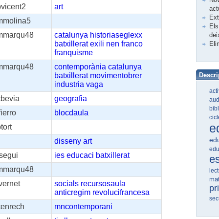
bvicent2
art
act
Ex
mmolina5
Els
mmarqu48
catalunya
historiaseglexx
dei
batxillerat
exili
nen
franco
Eli
franquisme
mmarqu48
contemporània
catalunya
batxillerat
movimentobrer
Descri
industria
vaga
act
cbevia
geografia
aud
bib
fierro
blocdaula
cic
e
tort
edu
disseny
art
edu
segui
ies
educaci
batxillerat
e
mmarqu48
lec
ma
vernet
socials
recursosaula
pr
anticregim
revolucifrancesa
sec
cenrech
mncontemporani