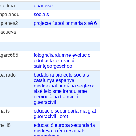
cortina
quarteso
mpalanqu
socials
nplanes2
projecte
futbol
primària
sisè
6
jlacueva
agarc685
fotografia
alumne
evolució
eduhack
cocreació
saintgeorgeschool
parrado
badalona
projecte
socials
catalunya
espanya
medisocial
primària
seglexx
sisè
feixisme
franquisme
democràcia
transició
guerracivil
maris
educació
secundària
malgrat
guerracivil
lloret
vill8
educació
europa
secundària
medieval
ciènciesocials