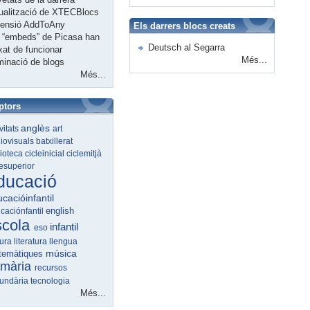
ualització de XTECBlocs
tensió AddToAny
Els darrers blocs creats
 “embeds” de Picasa han
Deutsch al Segarra
xat de funcionar
Més...
minació de blogs
Més...
ptors
anglès
ivitats
art
iovisuals
batxillerat
lioteca
cicleinicial
ciclemitjà
lesuperior
ducació
cacióinfantil
english
caciónfantil
scola
infantil
eso
tura
literatura
llengua
música
temàtiques
imària
recursos
undària
tecnologia
Més...