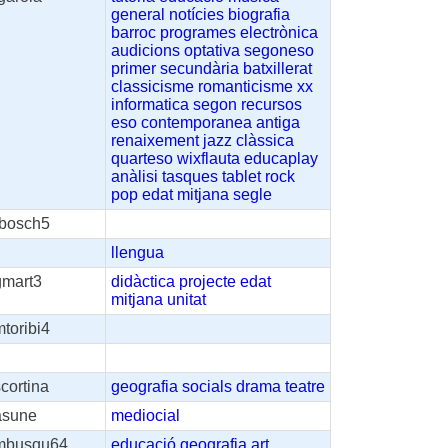
general
notícies
biografia
barroc
programes
electrònica
audicions
optativa
segoneso
primer
secundària
batxillerat
classicisme
romanticisme
xx
informatica
segon
recursos
eso
contemporanea
antiga
renaixement
jazz
clàssica
quarteso
wixflauta
educaplay
anàlisi
tasques
tablet
rock
pop
edat
mitjana
segle
rbosch5
llengua
gmart3
didàctica
projecte
edat
mitjana
unitat
toribi4
cortina
geografia
socials
drama
teatre
asune
mediocial
mbusqu64
educació
geografia
art