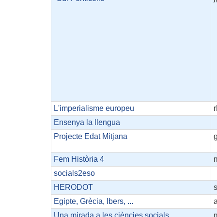
L'imperialisme europeu
Ensenya la llengua
Projecte Edat Mitjana
Fem Història 4
m
socials2eso
HERODOT
s
Egipte, Grècia, Ibers, ...
Una mirada a les ciències socials