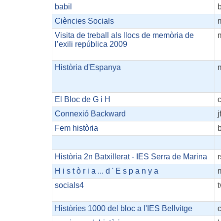
babil
Ciències Socials
Visita de treball als llocs de memòria de
l’exili república 2009
Història d'Espanya
El Bloc de G i H
Connexió Backward
j
Fem història
b
Història 2n Batxillerat - IES Serra de Marina
r
H i s t ò r i a ... d ' E s p a n y a
socials4
t
Històries 1000 del bloc a l'IES Bellvitge