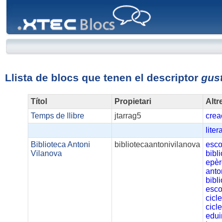
XTEC
Blocs
Llista de blocs que tenen el descriptor
gust
Títol
Propietari
Altr
Temps de llibre
jtarrag5
crea
liter
Biblioteca Antoni
bibliotecaantonivilanova
esco
Vilanova
bibl
epè
anto
bibl
esco
cicl
cicl
edui