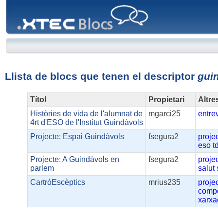
XTEC
Blocs
Llista de blocs que tenen el descriptor
gui
Títol
Propietari
Altre
Històries de vida de l'alumnat de
mgarci25
entre
4rt d'ESO de l'Institut Guindàvols
Projecte: Espai Guindàvols
fsegura2
proje
eso
t
Projecte: A Guindàvols en
fsegura2
proje
parlem
salut
CartróEscèptics
mrius235
proje
comp
xarxa