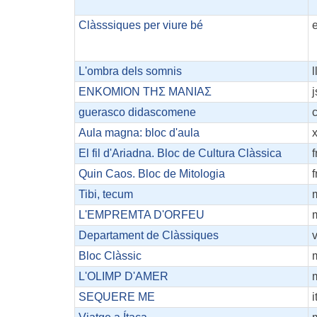
Clàsssiques per viure bé
L'ombra dels somnis
l
ΕΝΚΟΜΙΟΝ ΤΗΣ ΜΑΝΙΑΣ
guerasco didascomene
Aula magna: bloc d'aula
El fil d'Ariadna. Bloc de Cultura Clàssica
f
Quin Caos. Bloc de Mitologia
f
Tibi, tecum
L'EMPREMTA D'ORFEU
Departament de Clàssiques
Bloc Clàssic
L'OLIMP D'AMER
SEQUERE ME
i