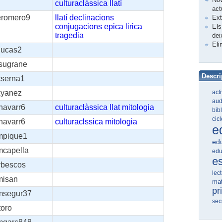
culturaclàssica
llatí
act
eromero9
llatí
declinacions
Ex
conjugacions
epica
lirica
Els
tragedia
dei
Eli
lucas2
jsugrane
Descri
cserna1
act
xyanez
aud
navarr6
culturaclàssica
llat
mitologia
bib
cic
navarr6
culturaclssica
mitologia
e
mpique1
edu
mcapella
edu
e
vbescos
lec
misan
ma
pr
msegur37
sec
toro