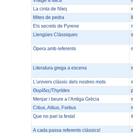
Viatge a Ítaca
La cinta de Νίκη
Mites de pedra
l
Els secrets de Pyrene
Llengües Clàssiques
Òpera amb referents
Literatura grega a escena
L'univers clàssic dels nostres mots
Θυρίδες/Thyrídes
p
Menjar i beure a l'Antiga Grècia
Citius, Altius, Fortius
Que no pari la festa!
i
A cada passa referents clàssics!