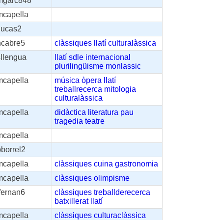
mgarc848
mcapella
lucas2
ncabre5
clàssiques
llatí
culturalàssica
sllengua
llatí
sdle
internacional
plurilingüisme
monlassic
mcapella
música
òpera
llatí
treballrecerca
mitologia
culturalàssica
mcapella
didàctica
literatura
pau
tragedia
teatre
mcapella
borrel2
mcapella
clàssiques
cuina
gastronomia
mcapella
clàssiques
olimpisme
fernan6
clàssiques
treballderecerca
batxillerat
llatí
mcapella
clàssiques
culturaclàssica