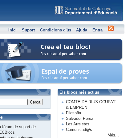
Inici
Suport
Condicions d'ús
Ajuda
Entra
Crea el teu bloc
Espai de proves
Els blocs més actius
COMTE DE RIUS OCUPA'T
Cerca
& EMPRÈN
Filosofia
es
Salvador Pérez
Les Arreletes
 fòrum de suport de
Comunicad@s
ECBlocs
Més...
etats de la darrera