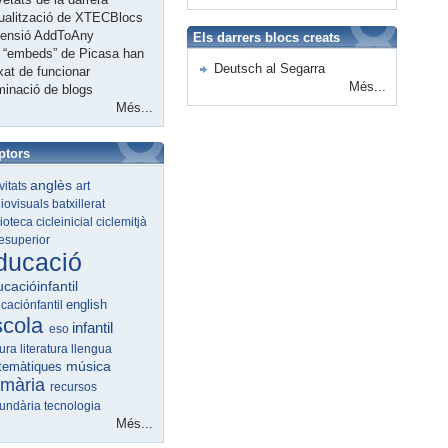
ualització de XTECBlocs
tensió AddToAny
Els darrers blocs creats
 “embeds” de Picasa han
Deutsch al Segarra
xat de funcionar
Més...
minació de blogs
Més...
ptors
anglès
ivitats
art
iovisuals
batxillerat
lioteca
cicleinicial
ciclemitjà
lesuperior
ducació
cacióinfantil
english
caciónfantil
scola
infantil
eso
tura
literatura
llengua
música
temàtiques
imària
recursos
undària
tecnologia
Més...