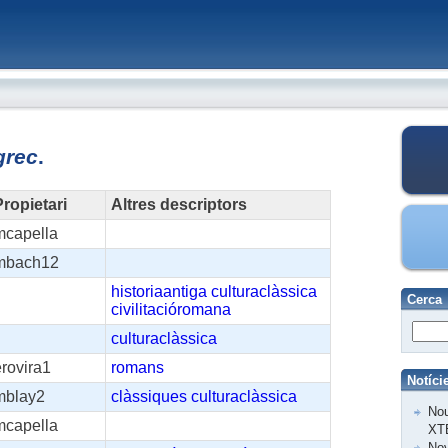
grec
.
ropietari
Altres descriptors
mcapella
mbach12
historiaantiga
culturaclàssica
Cerca
civilitacióromana
culturaclàssica
rovira1
romans
Notíci
mblay2
clàssiques
culturaclàssica
Nou
mcapella
XT
Nov