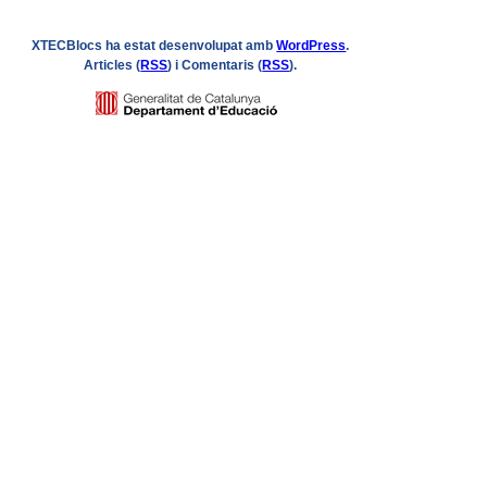
XTECBlocs ha estat desenvolupat amb
WordPress
.
Articles (
RSS
) i Comentaris (
RSS
).
Logo
GENCAT