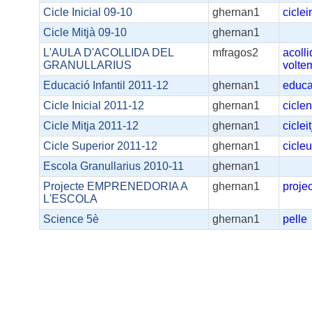
Cicle Inicial 09-10
ghernan1
ciclei
Cicle Mitjà 09-10
ghernan1
L'AULA D'ACOLLIDA DEL
mfragos2
acoll
GRANULLARIUS
volte
Educació Infantil 2011-12
ghernan1
educa
Cicle Inicial 2011-12
ghernan1
ciclen
Cicle Mitja 2011-12
ghernan1
ciclei
Cicle Superior 2011-12
ghernan1
cicleu
Escola Granullarius 2010-11
ghernan1
Projecte EMPRENEDORIA A
ghernan1
proje
L'ESCOLA
Science 5è
ghernan1
pelle