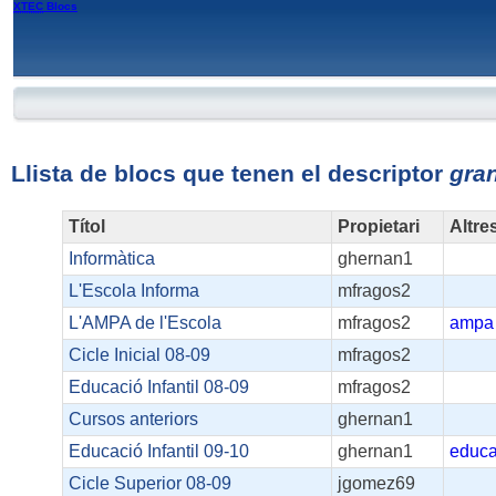
XTEC
Blocs
Llista de blocs que tenen el descriptor
gran
Títol
Propietari
Altre
Informàtica
ghernan1
L'Escola Informa
mfragos2
L'AMPA de l'Escola
mfragos2
ampa
Cicle Inicial 08-09
mfragos2
Educació Infantil 08-09
mfragos2
Cursos anteriors
ghernan1
Educació Infantil 09-10
ghernan1
educa
Cicle Superior 08-09
jgomez69