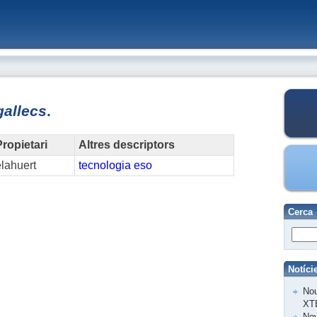
gallecs
.
ropietari
Altres descriptors
lahuert
tecnologia
eso
Cerca
Notíci
Nou
XT
Nov