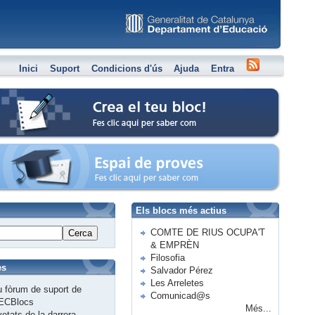
Inici
Suport
Condicions d'ús
Ajuda
Entra
Crea el teu bloc
Espai de proves
Els blocs més actius
COMTE DE RIUS OCUPA'T
Cerca
& EMPRÈN
Filosofia
es
Salvador Pérez
Les Arreletes
 fòrum de suport de
Comunicad@s
ECBlocs
Més...
etats de la darrera