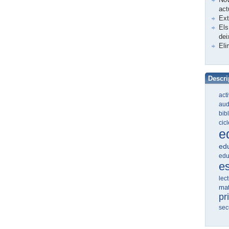
act
Ex
Els
dei
Eli
Descri
act
aud
bib
cic
e
edu
edu
e
lec
ma
pr
sec