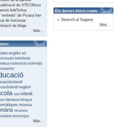
ualització de XTECBlocs
tensió AddToAny
Els darrers blocs creats
 “embeds” de Picasa han
Deutsch al Segarra
xat de funcionar
Més...
minació de blogs
Més...
ptors
anglès
ivitats
art
iovisuals
batxillerat
lioteca
cicleinicial
ciclemitjà
lesuperior
ducació
cacióinfantil
english
caciónfantil
scola
infantil
eso
tura
literatura
llengua
música
temàtiques
imària
recursos
undària
tecnologia
Més...