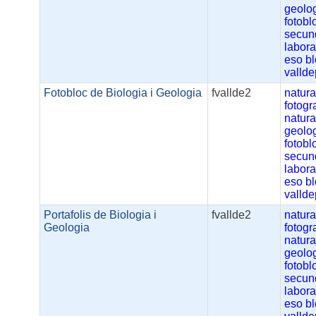
geolo
fotobl
secun
labora
eso
b
valld
Fotobloc de Biologia i Geologia
fvallde2
natur
fotogr
natura
geolo
fotobl
secun
labora
eso
b
valld
Portafolis de Biologia i
fvallde2
natur
Geologia
fotogr
natura
geolo
fotobl
secun
labora
eso
b