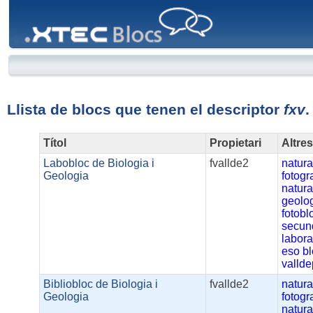
XTEC
Blocs
Llista de blocs que tenen el descriptor
fxv
.
Títol
Propietari
Altre
Labobloc de Biologia i
fvallde2
natur
Geologia
fotogr
natura
geolo
fotobl
secun
labora
eso
b
valld
Bibliobloc de Biologia i
fvallde2
natur
Geologia
fotogr
natura