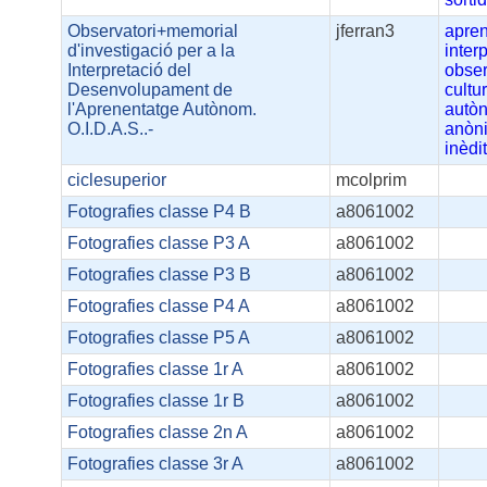
Observatori+memorial
jferran3
apre
d'investigació per a la
inter
Interpretació del
obser
Desenvolupament de
cultu
l'Aprenentatge Autònom.
autò
O.I.D.A.S..-
anòn
inèdi
ciclesuperior
mcolprim
Fotografies classe P4 B
a8061002
Fotografies classe P3 A
a8061002
Fotografies classe P3 B
a8061002
Fotografies classe P4 A
a8061002
Fotografies classe P5 A
a8061002
Fotografies classe 1r A
a8061002
Fotografies classe 1r B
a8061002
Fotografies classe 2n A
a8061002
Fotografies classe 3r A
a8061002