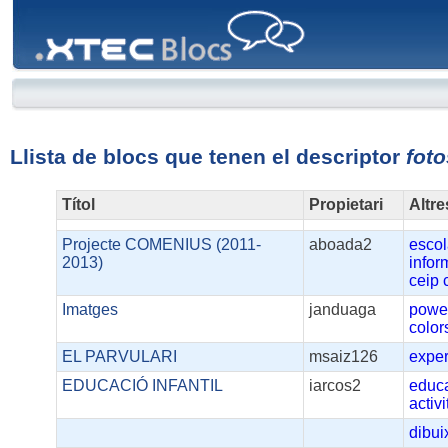
XTEC
Blocs
Llista de blocs que tenen el descriptor
foto
Títol
Propietari
Altre
Projecte COMENIUS (2011-
aboada2
esco
2013)
infor
ceip
Imatges
janduaga
powe
color
EL PARVULARI
msaiz126
exper
EDUCACIÓ INFANTIL
iarcos2
educa
activi
dibui