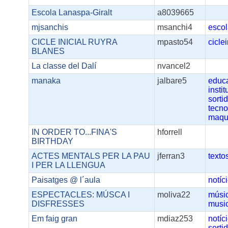
Escola Lanaspa-Giralt
a8039665
mjsanchis
msanchi4
esco
CICLE INICIAL RUYRA
mpasto54
ciclei
BLANES
La classe del Dalí
nvancel2
manaka
jalbare5
educ
instit
sorti
tecno
maqu
IN ORDER TO...FINA'S
hforrell
BIRTHDAY
ACTES MENTALS PER LA PAU
jferran3
texto
I PER LA LLENGUA
Paisatges @ l´aula
notíc
ESPECTACLES: MÚSCA I
moliva22
músi
DISFRESSES
musi
Em faig gran
mdiaz253
notíc
sorti