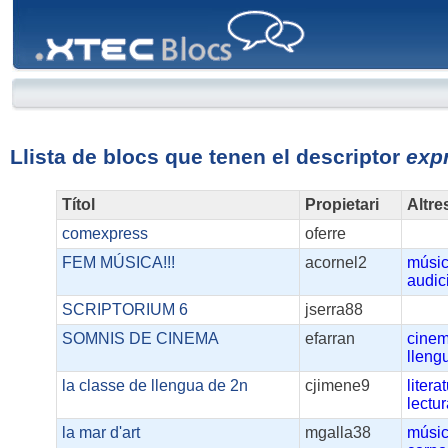
XTEC
Blocs
Llista de blocs que tenen el descriptor
exp
Títol
Propietari
Altre
comexpress
oferre
FEM MÚSICA!!!
acornel2
músi
audic
SCRIPTORIUM 6
jserra88
SOMNIS DE CINEMA
efarran
cine
lleng
la classe de llengua de 2n
cjimene9
litera
lectu
la mar d'art
mgalla38
músi