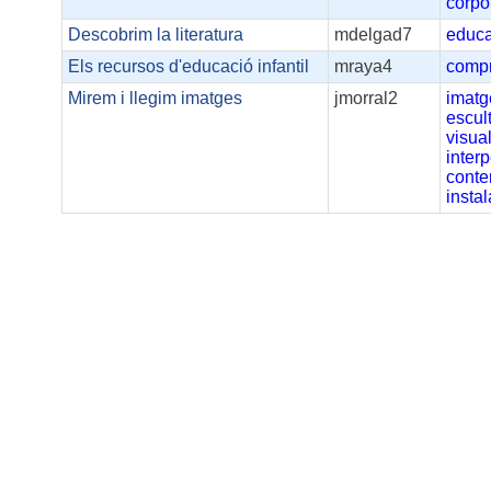
corpo
Descobrim la literatura
mdelgad7
educa
Els recursos d'educació infantil
mraya4
comp
Mirem i llegim imatges
jmorral2
imatg
escul
visua
interp
conte
insta