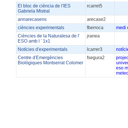
El bloc de ciència de l'IES
rcarret5
Gabriela Mistral
annarecasens
arecase2
ciències experimentals
fberroca
medi
Ciències de la Naturalesa de l'
jranea
ESO amb l ' 1x1
Notícies d'experimentals
lcarrer3
notíci
Centre d'Emergències
fsegura2
proje
Biològiques Montserrat Colomer
unive
eso
m
meteo