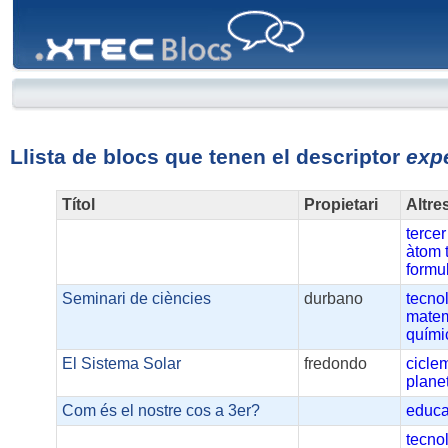
XTEC
Blocs
Llista de blocs que tenen el descriptor
exp
Títol
Propietari
Altre
tercer
àtom
formu
Seminari de ciències
durbano
tecno
matem
quími
El Sistema Solar
fredondo
ciclem
plane
Com és el nostre cos a 3er?
educa
tecno