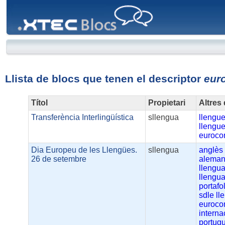
XTEC
Blocs
Llista de blocs que tenen el descriptor
eur
Títol
Propietari
Altres
Transferència Interlingüística
sllengua
llengu
llengu
euroc
Dia Europeu de les Llengües.
sllengua
anglès
26 de setembre
alema
llengu
llengu
portafol
sdle
ll
euroc
interna
portug