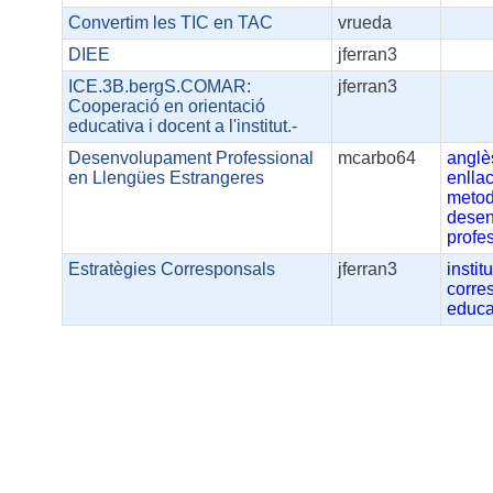
Convertim les TIC en TAC
vrueda
DIEE
jferran3
ICE.3B.bergS.COMAR:
jferran3
Cooperació en orientació
educativa i docent a l'institut.-
Desenvolupament Professional
mcarbo64
anglè
en Llengües Estrangeres
enlla
metod
dese
profe
Estratègies Corresponsals
jferran3
institu
corre
educa