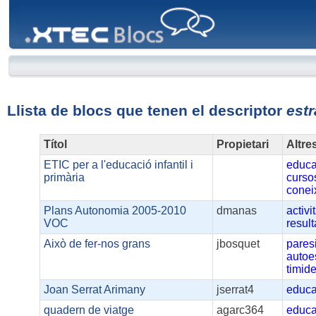
XTEC
Blocs
Llista de blocs que tenen el descriptor
estr
Títol
Propietari
Altre
ETIC per a l'educació infantil i
educa
primària
curso
conei
Plans Autonomia 2005-2010
dmanas
activi
VOC
result
Això de fer-nos grans
jbosquet
pares
autoe
timid
Joan Serrat Arimany
jserrat4
educa
quadern de viatge
agarc364
educa