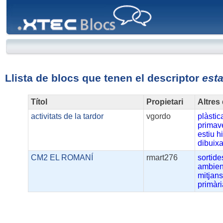
XTEC
Blocs
Llista de blocs que tenen el descriptor
est
Títol
Propietari
Altres
activitats de la tardor
vgordo
plàstic
primav
estiu
h
dibuixa
CM2 EL ROMANÍ
rmart276
sortide
ambien
mitjan
primàri