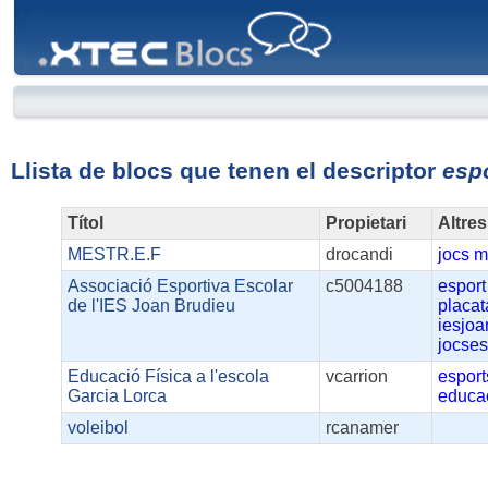
XTEC
Blocs
Llista de blocs que tenen el descriptor
esp
Títol
Propietari
Altres
MESTR.E.F
drocandi
jocs
m
Associació Esportiva Escolar
c5004188
esport
de l'IES Joan Brudieu
placat
iesjoa
jocses
Educació Física a l'escola
vcarrion
esport
Garcia Lorca
educac
voleibol
rcanamer