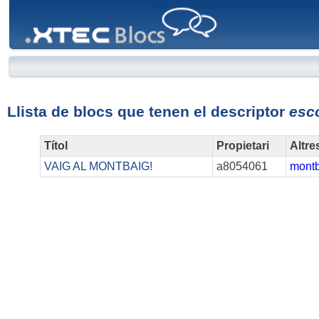
XTEC
Blocs
Llista de blocs que tenen el descriptor
esc
Títol
Propietari
Altre
VAIG AL MONTBAIG!
a8054061
mont