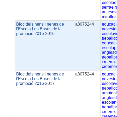
escolao
serraeir
aulesov
miralles
Bloc dels nens i nenes de
a8075244
educació
l'Escola Les Bases de la
noveste
promoció 2015-2016
escolav
treballc
educació
escolap
anglès
treballp
creemx
creemex
Bloc dels nens i nenes de
a8075244
educació
l'Escola Les Bases de la
noveste
promoció 2016-2017
escolav
treballc
ambient
anglès
escolan
treballp
creemx
creemex