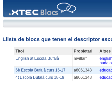
XTEC
Blocs
Llista de blocs que tenen el descriptor
esc
Títol
Propietari
Altres
English at Escola Bufalà
mvillarr
englis
badal
6è Escola Bufalà curs 16-17
a8061348
educac
4t Escola Bufalà curs 18-19
a8061348
educaci