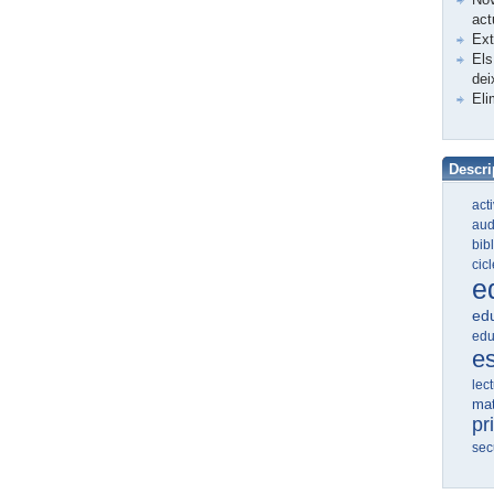
act
Ex
Els
dei
Eli
Descri
act
aud
bib
cic
e
edu
edu
e
lec
ma
pr
sec