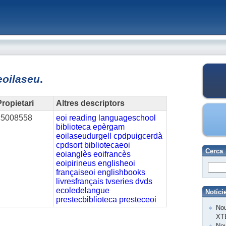
eoilaseu
.
ropietari
Altres descriptors
c5008558
eoi
reading
languageschool
biblioteca
epèrgam
eoilaseudurgell
cpdpuigcerdà
cpdsort
bibliotecaeoi
Cerca
eoianglès
eoifrancès
eoipirineus
englisheoi
françaiseoi
englishbooks
livresfrançais
tvseries
dvds
ecoledelangue
Notíci
prestecbiblioteca
presteceoi
Nou
XT
Nov