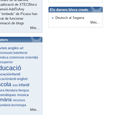
ualització de XTECBlocs
tensió AddToAny
Els darrers blocs creats
 “embeds” de Picasa han
Deutsch al Segarra
xat de funcionar
Més...
minació de blogs
Més...
ptors
anglès
ivitats
art
iovisuals
batxillerat
lioteca
cicleinicial
ciclemitjà
lesuperior
ducació
cacióinfantil
english
caciónfantil
scola
infantil
eso
tura
literatura
llengua
música
temàtiques
imària
recursos
undària
tecnologia
Més...