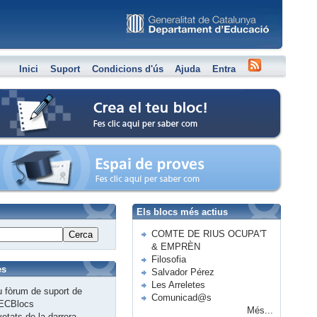
Inici
Suport
Condicions d'ús
Ajuda
Entra
Crea el teu bloc
Espai de proves
Els blocs més actius
COMTE DE RIUS OCUPA'T
Cerca
& EMPRÈN
Filosofia
es
Salvador Pérez
Les Arreletes
 fòrum de suport de
Comunicad@s
ECBlocs
Més...
etats de la darrera