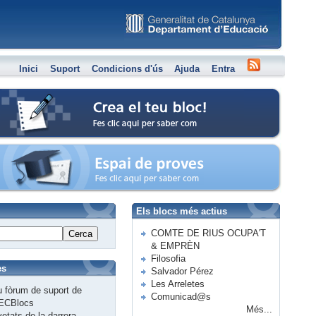
Inici
Suport
Condicions d'ús
Ajuda
Entra
Crea el teu bloc
Espai de proves
Els blocs més actius
COMTE DE RIUS OCUPA'T
Cerca
& EMPRÈN
Filosofia
es
Salvador Pérez
Les Arreletes
 fòrum de suport de
Comunicad@s
ECBlocs
Més...
etats de la darrera