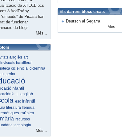
ualització de XTECBlocs
tensió AddToAny
Els darrers blocs creats
 “embeds” de Picasa han
Deutsch al Segarra
xat de funcionar
Més...
minació de blogs
Més...
ptors
anglès
ivitats
art
iovisuals
batxillerat
lioteca
cicleinicial
ciclemitjà
lesuperior
ducació
cacióinfantil
english
caciónfantil
scola
infantil
eso
tura
literatura
llengua
música
temàtiques
imària
recursos
undària
tecnologia
Més...