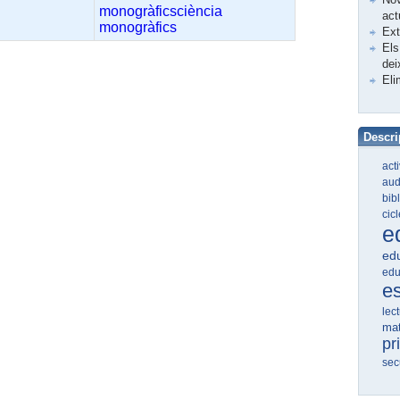
monogràficsciència
act
monogràfics
Ex
Els
dei
Eli
Descri
act
aud
bib
cic
e
edu
edu
e
lec
ma
pr
sec