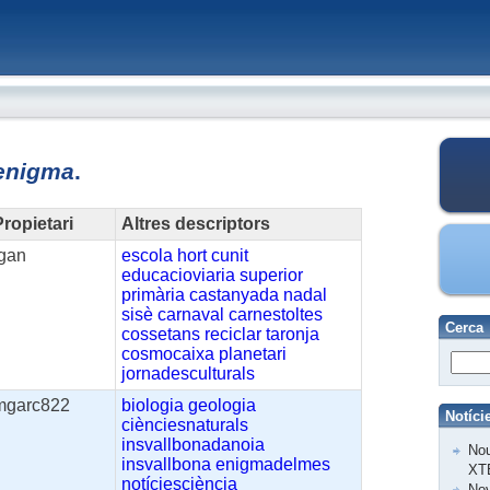
enigma
.
ropietari
Altres descriptors
fgan
escola
hort
cunit
educacioviaria
superior
primària
castanyada
nadal
sisè
carnaval
carnestoltes
Cerca
cossetans
reciclar
taronja
cosmocaixa
planetari
jornadesculturals
mgarc822
biologia
geologia
Notíci
ciènciesnaturals
insvallbonadanoia
Nou
insvallbona
enigmadelmes
XT
notíciesciència
Nov