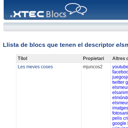
XTEC
Blocs
Llista de blocs que tenen el descriptor
els
Títol
Propietari
Altres 
Les meves coses
mjuncos2
youtub
facebo
juegos
twitter
g
elsmeu
elsanim
elmónde
elsmeu
imatges
fotosan
pelis
cr
google