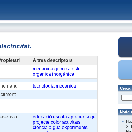
electricitat
.
ropietari
Altres descriptors
mecànica
química
dsfq
orgànica
inorgànica
xhernand
tecnologia
mecànica
Cerca
acliment
Notíci
basensio
educació
escola
aprenentatge
Nou
projecte
color
activitats
XT
ciencia
aigua
experiments
Nov