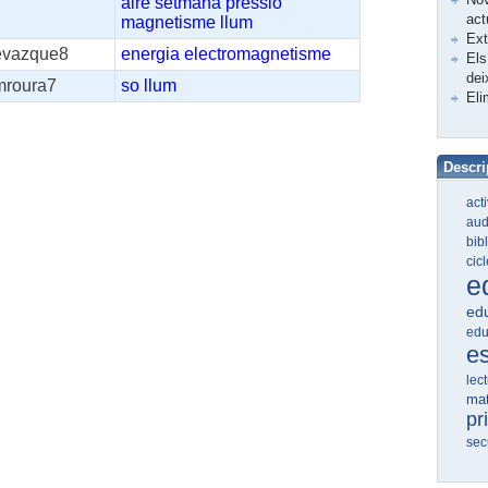
aire
setmana
pressió
act
magnetisme
llum
Ex
evazque8
energia
electromagnetisme
Els
dei
mroura7
so
llum
Eli
Descri
act
aud
bib
cic
e
edu
edu
e
lec
ma
pr
sec