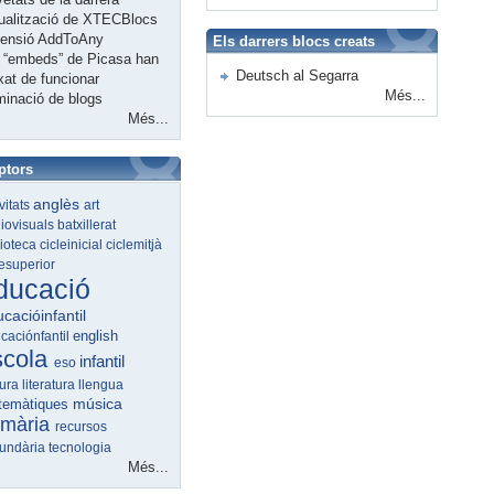
ualització de XTECBlocs
tensió AddToAny
Els darrers blocs creats
 “embeds” de Picasa han
Deutsch al Segarra
xat de funcionar
Més...
minació de blogs
Més...
ptors
anglès
ivitats
art
iovisuals
batxillerat
lioteca
cicleinicial
ciclemitjà
lesuperior
ducació
cacióinfantil
english
caciónfantil
scola
infantil
eso
tura
literatura
llengua
música
temàtiques
imària
recursos
undària
tecnologia
Més...