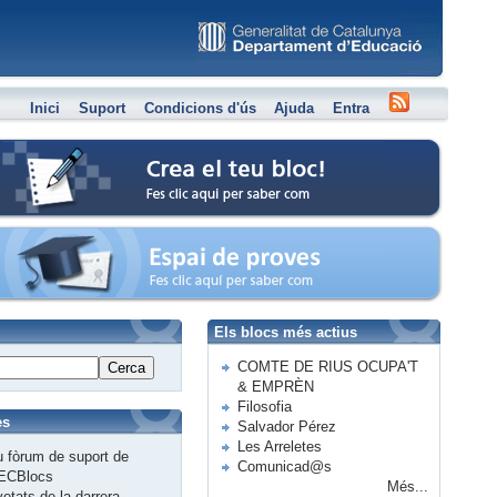
Inici
Suport
Condicions d'ús
Ajuda
Entra
Crea el teu bloc
Espai de proves
Els blocs més actius
COMTE DE RIUS OCUPA'T
Cerca
& EMPRÈN
Filosofia
es
Salvador Pérez
Les Arreletes
 fòrum de suport de
Comunicad@s
ECBlocs
Més...
etats de la darrera