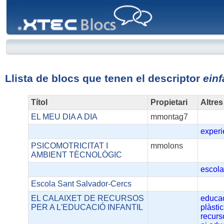
XTEC
Blocs
Llista de blocs que tenen el descriptor
einf
Títol
Propietari
Altres
EL MEU DIA A DIA
mmontag7
experi
PSICOMOTRICITAT I
mmolons
AMBIENT TÈCNOLÒGIC
escol
Escola Sant Salvador-Cercs
EL CALAIXET DE RECURSOS
educac
PER A L'EDUCACIÓ INFANTIL
plàsti
recurs