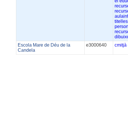
ei
educ
recurs
recurs
aulainf
titelle
perso
recur
dibuix
Escola Mare de Déu de la
e3000640
cmitjà
Candela