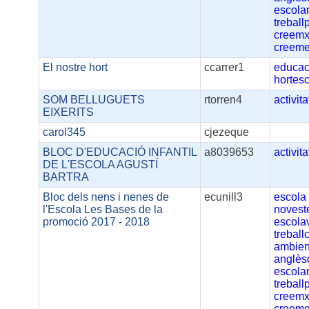
escola
treball
creemx
creeme
El nostre hort
ccarrer1
educac
hortes
SOM BELLUGUETS
rtorren4
activita
EIXERITS
carol345
cjezeque
BLOC D'EDUCACIÓ INFANTIL
a8039653
activita
DE L'ESCOLA AGUSTÍ
BARTRA
Bloc dels nens i nenes de
ecunill3
escola
l'Escola Les Bases de la
novest
promoció 2017 - 2018
escola
treball
ambien
anglè
escola
treball
creemx
creeme