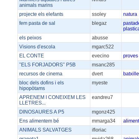
animals marins
projecte els elefants
ssoley
natura
fem pasta de sal
blegaz
pastad
plastic
els peixos
abusse
Visions d'escola
mgarc522
EL CONTE
evecino
proves
"ELS FORJADORS" P5B
msanc285
recursos de cinema
dvert
batxille
bloc dels dofins i els
myeste
hipopòtams
APRENEM I CONEIXEM LES
eandreu7
LLETRES...
DINOSAURES A P5
mgonz425
Ens alimentem bé
mmarga34
alimen
ANIMALS SALVATGES
ifloriac
granota1
mvida268
animal