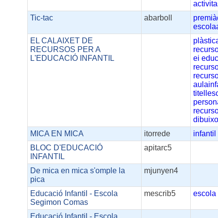
activit
Tic-tac
abarboll
premi
escola
EL CALAIXET DE
plàstic
RECURSOS PER A
recurso
L'EDUCACIÓ INFANTIL
ei
educ
recurs
recurso
aulainf
titelle
person
recurs
dibuixo
MICA EN MICA
itorrede
infantil
BLOC D'EDUCACIÓ
apitarc5
INFANTIL
De mica en mica s'omple la
mjunyen4
pica
Educació Infantil - Escola
mescrib5
escola
Segimon Comas
Educació Infantil - Escola