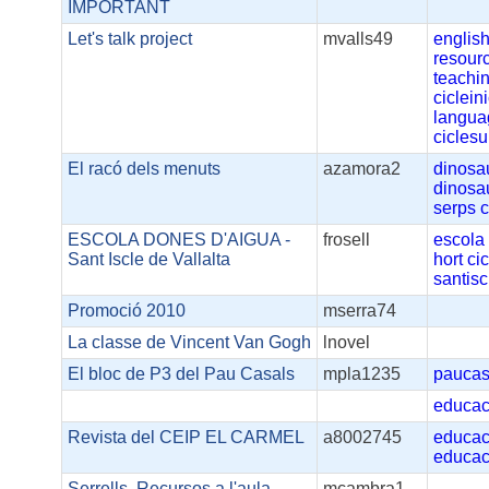
IMPORTANT
Let's talk project
mvalls49
englis
resour
teachi
cicleini
langua
ciclesu
El racó dels menuts
azamora2
dinosa
dinosa
serps
c
ESCOLA DONES D'AIGUA -
frosell
escola
Sant Iscle de Vallalta
hort
cic
santisc
Promoció 2010
mserra74
La classe de Vincent Van Gogh
lnovel
El bloc de P3 del Pau Casals
mpla1235
paucas
educac
Revista del CEIP EL CARMEL
a8002745
educac
educac
Serrells. Recursos a l'aula
mcambra1