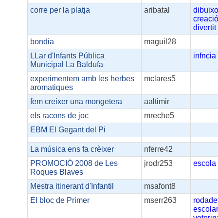
corre per la platja
aribatal
dibuix
creaci
divertit
bondia
maguil28
LLar d'Infants Pública
infncia
Municipal La Baldufa
experimentem amb les herbes
mclares5
aromatiques
fem creixer una mongetera
aaltimir
els racons de joc
mreche5
EBM El Gegant del Pi
La música ens fa crèixer
nferre42
PROMOCIÓ 2008 de Les
jrodr253
escola
Roques Blaves
Mestra itinerant d'Infantil
msafont8
El bloc de Primer
mserr263
rodade
escola
veterin