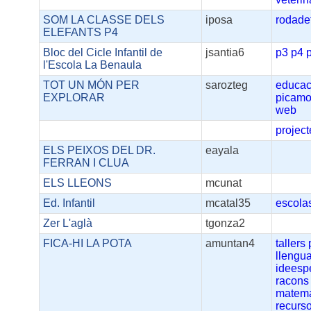
SOM LA CLASSE DELS
iposa
rodade
ELEFANTS P4
Bloc del Cicle Infantil de
jsantia6
p3
p4
l'Escola La Benaula
TOT UN MÓN PER
sarozteg
educac
EXPLORAR
picamo
web
project
ELS PEIXOS DEL DR.
eayala
FERRAN I CLUA
ELS LLEONS
mcunat
Ed. Infantil
mcatal35
escola
Zer L'aglà
tgonza2
FICA-HI LA POTA
amuntan4
tallers
llengu
ideesp
racons
matema
recurs