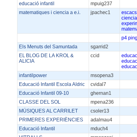
educació infantil
mpuig237
matematiques i ciencia a e.i.
jpachec1
escacs
cienci
experi
matema
p4
pin
Els Menuts del Samuntada
sgarrid2
EL BLOG DE LA KROL &
ccid
educac
ALICIA
educac
educac
infantilpower
msopena3
Educació Infantil Escola Aldric
cvidal7
Educació Infantil 09-10
ghernan1
CLASSE DEL SOL
mpena236
MÚSIQUES AL CARRILET
csoler13
PRIMERES EXPERIÈNCIES
adalmau4
Educació Infantil
mduch4