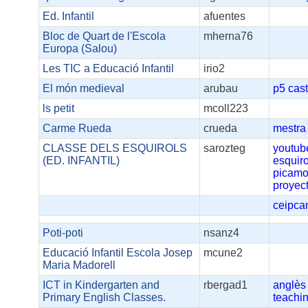
Ed. Infantil
afuentes
Bloc de Quart de l'Escola
mherna76
Europa (Salou)
Les TIC a Educació Infantil
irio2
El món medieval
arubau
p5
cast
ls petit
mcoll223
Carme Rueda
crueda
mestra
CLASSE DELS ESQUIROLS
sarozteg
youtub
(ED. INFANTIL)
esquiro
picamo
proyec
ceipca
Poti-poti
nsanz4
Educació Infantil Escola Josep
mcune2
Maria Madorell
ICT in Kindergarten and
rbergad1
anglès
Primary English Classes.
teachi