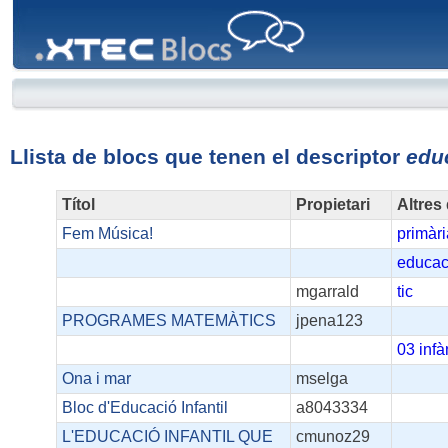
XTEC
Blocs
Llista de blocs que tenen el descriptor
educ
Títol
Propietari
Altres
Fem Música!
primàr
educaci
mgarrald
tic
PROGRAMES MATEMÀTICS
jpena123
03
infà
Ona i mar
mselga
Bloc d'Educació Infantil
a8043334
L'EDUCACIÓ INFANTIL QUE
cmunoz29