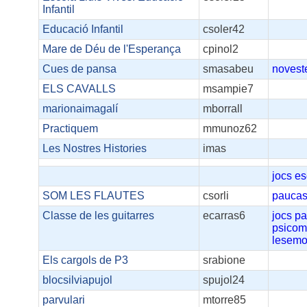
Infantil
Educació Infantil
csoler42
Mare de Déu de l'Esperança
cpinol2
Cues de pansa
smasabeu
novest
ELS CAVALLS
msampie7
marionaimagalí
mborrall
Practiquem
mmunoz62
Les Nostres Histories
imas
jocs
es
SOM LES FLAUTES
csorli
paucas
Classe de les guitarres
ecarras6
jocs
pa
psicomo
lesemo
Els cargols de P3
srabione
blocsilviapujol
spujol24
parvulari
mtorre85