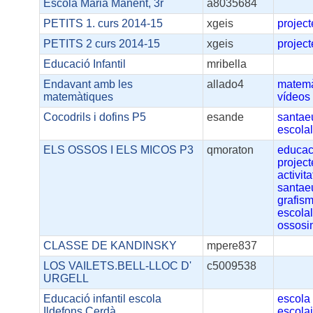
Escola Marià Manent, 3r
a8035684
PETITS 1. curs 2014-15
xgeis
project
PETITS 2 curs 2014-15
xgeis
project
Educació Infantil
mribella
Endavant amb les
allado4
matemà
matemàtiques
vídeos
Cocodrils i dofins P5
esande
santae
escola
ELS OSSOS I ELS MICOS P3
qmoraton
educac
project
activita
santae
grafis
escola
ossosi
CLASSE DE KANDINSKY
mpere837
LOS VAILETS.BELL-LLOC D'
c5009538
URGELL
Educació infantil escola
escola
Ildefons Cerdà
escola