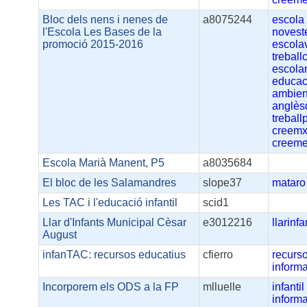
Bloc dels nens i nenes de
a8075244
escola
l'Escola Les Bases de la
novest
promoció 2015-2016
escola
treball
escola
educaci
ambien
anglè
treball
creemx
creeme
Escola Marià Manent, P5
a8035684
El bloc de les Salamandres
slope37
mataro
Les TAC i l'educació infantil
scid1
Llar d'Infants Municipal Cèsar
e3012216
llarinfa
August
infanTAC: recursos educatius
cfierro
recurs
informa
Incorporem els ODS a la FP
mlluelle
infantil
informa