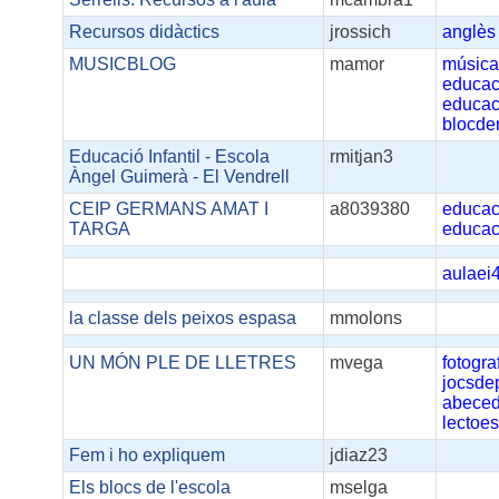
Recursos didàctics
jrossich
anglès
MUSICBLOG
mamor
músic
educaci
educac
blocde
Educació Infantil - Escola
rmitjan3
Àngel Guimerà - El Vendrell
CEIP GERMANS AMAT I
a8039380
educac
TARGA
educac
aulaei
la classe dels peixos espasa
mmolons
UN MÓN PLE DE LLETRES
mvega
fotogra
jocsde
abeced
lectoes
Fem i ho expliquem
jdiaz23
Els blocs de l'escola
mselga