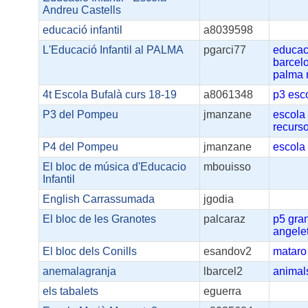
Andreu Castells
educació infantil
a8039598
L'Educació Infantil al PALMA
pgarci77
educac
barcel
palma
4t Escola Bufalà curs 18-19
a8061348
p3
esc
P3 del Pompeu
jmanzane
escola
recurso
P4 del Pompeu
jmanzane
escola
El bloc de música d'Educacio
mbouisso
Infantil
English Carrassumada
jgodia
El bloc de les Granotes
palcaraz
p5
gra
angelet
El bloc dels Conills
esandov2
mataro
anemalagranja
lbarcel2
animal
els tabalets
eguerra