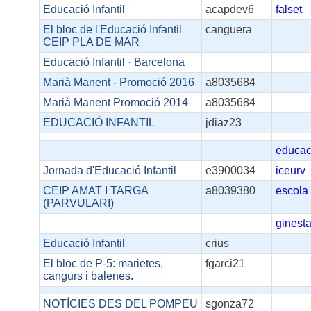
Educació Infantil
acapdev6
falset
El bloc de l'Educació Infantil
canguera
CEIP PLA DE MAR
Educació Infantil · Barcelona
Marià Manent - Promoció 2016
a8035684
Marià Manent Promoció 2014
a8035684
EDUCACIÓ INFANTIL
jdiaz23
educac
Jornada d'Educació Infantil
e3900034
iceurv
CEIP AMAT I TARGA
a8039380
escola
(PARVULARI)
ginesta
Educació Infantil
crius
El bloc de P-5: marietes,
fgarci21
cangurs i balenes.
NOTÍCIES DES DEL POMPEU
sgonza72