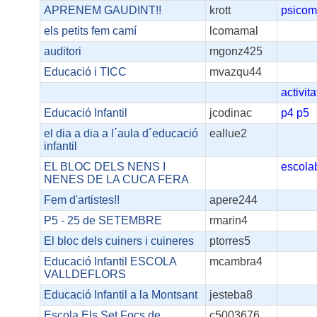
APRENEM GAUDINT!!
krott
psicomo
els petits fem camí
lcomamal
auditori
mgonz425
Educació i TICC
mvazqu44
activita
Educació Infantil
jcodinac
p4
p5
el dia a dia a l´aula d´educació
eallue2
infantil
EL BLOC DELS NENS I
escola
NENES DE LA CUCA FERA
Fem d'artistes!!
apere244
P5 - 25 de SETEMBRE
rmarin4
El bloc dels cuiners i cuineres
ptorres5
Educació Infantil ESCOLA
mcambra4
VALLDEFLORS
Educació Infantil a la Montsant
jesteba8
Escola Els Set Focs de
c5003676