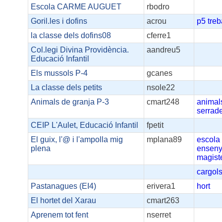
Escola CARME AUGUET
rbodro
Goril.les i dofins
acrou
p5
treb
la classe dels dofins08
cferre1
Col.legi Divina Providència.
aandreu5
Educació Infantil
Els mussols P-4
gcanes
La classe dels petits
nsole22
Animals de granja P-3
cmart248
animal
serrad
CEIP L'Aulet, Educació Infantil
fpetit
El guix, l'@ i l'ampolla mig
mplana89
escola
plena
ensen
magiste
cargol
Pastanagues (EI4)
erivera1
hort
El hortet del Xarau
cmart263
Aprenem tot fent
nserret