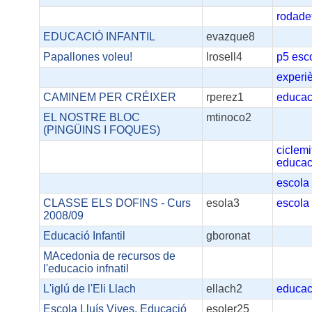
rodade
EDUCACIÓ INFANTIL
evazque8
Papallones voleu!
lrosell4
p5
esc
experi
CAMINEM PER CRÉIXER
rperez1
educac
EL NOSTRE BLOC
mtinoco2
(PINGÜINS I FOQUES)
ciclemi
educac
escola
CLASSE ELS DOFINS - Curs
esola3
escola
2008/09
Educació Infantil
gboronat
MAcedonia de recursos de
l'educacio infnatil
L'iglú de l'Eli Llach
ellach2
educac
Escola Lluís Vives. Educació
esoler25