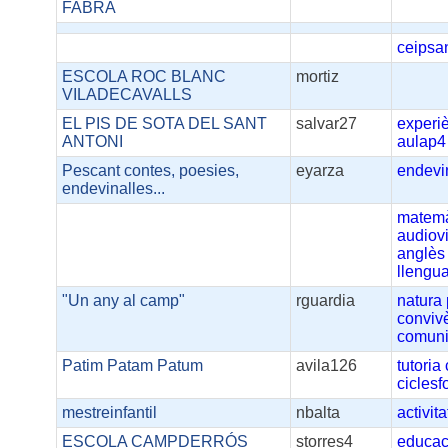
FABRA
ceipsan
ESCOLA ROC BLANC
mortiz
VILADECAVALLS
EL PIS DE SOTA DEL SANT
salvar27
experi
ANTONI
aulap4
Pescant contes, poesies,
eyarza
endevi
endevinalles...
matemà
audiov
anglès
llengu
"Un any al camp"
rguardia
natura
conviv
comuni
Patim Patam Patum
avila126
tutoria
ciclesf
mestreinfantil
nbalta
activit
ESCOLA CAMPDERRÓS
storres4
educac