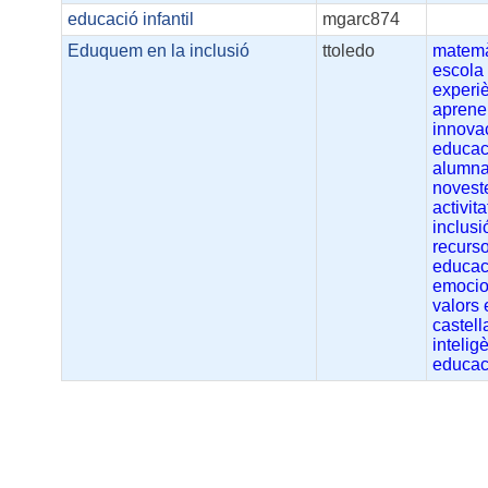
educació infantil
mgarc874
Eduquem en la inclusió
ttoledo
matemà
escola
experi
aprene
innova
educac
alumna
novest
activita
inclusi
recurso
educac
emoci
valors
castell
intelig
educac