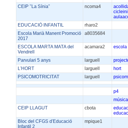
CEIP "La Sínia"
ncoma4
acollid
cicleini
aulaac
EDUCACIÓ INFANTIL
rharo2
Escola Marià Manent Promoció
a8035684
2017
ESCOLA MARTA MATA del
acamara2
escola
Vendrell
Parvulari 5 anys
larguell
project
L'HORT
larguell
hort
PSICOMOTRICITAT
larguell
psicomo
p4
músic
CEIP LLAGUT
cbota
educac
educac
Bloc del CFGS d'Educació
mpique1
Infantil 2