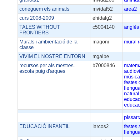
coneguem els animals
mvidal52
area2
curs 2008-2009
ehidalg2
TALES WITHOUT
c5004140
anglès
FRONTIERS
Murals i ambientació de la
magoni
mural
classe
VIVIM EL NOSTRE ENTORN
mgalbe
recursos per als mestres.
b7000846
matemà
escola puig d'arques
audiov
músic
festes
llengu
natural
educac
educac
pissarr
EDUCACIÓ INFANTIL
iarcos2
festes
llengu