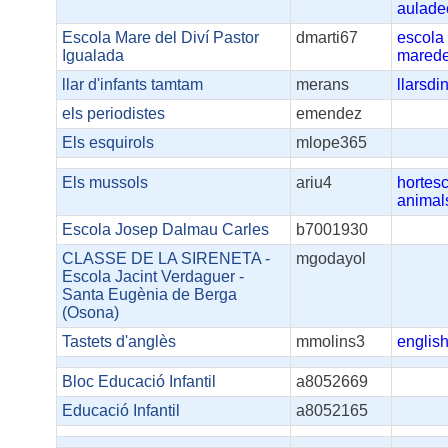
aulade
Escola Mare del Diví Pastor
dmarti67
escola
Igualada
marede
llar d'infants tamtam
merans
llarsdi
els periodistes
emendez
Els esquirols
mlope365
Els mussols
ariu4
hortesc
animal
Escola Josep Dalmau Carles
b7001930
CLASSE DE LA SIRENETA -
mgodayol
Escola Jacint Verdaguer -
Santa Eugènia de Berga
(Osona)
Tastets d'anglès
mmolins3
englis
Bloc Educació Infantil
a8052669
Educació Infantil
a8052165