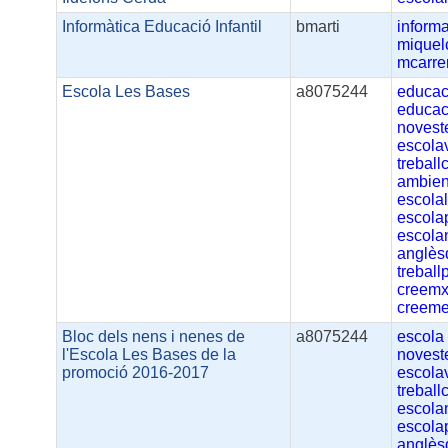
Informàtica Educació Infantil
bmarti
informa
miquel
mcarre
Escola Les Bases
a8075244
educac
educac
novest
escola
treball
ambien
escola
escola
escol
anglè
treball
creemx
creeme
Bloc dels nens i nenes de
a8075244
escola
l'Escola Les Bases de la
novest
promoció 2016-2017
escola
treball
escola
escola
anglè