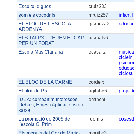
Escolto, digues
cruiz233
som els cocodrils!
mruiz257
infantil
EL BLOC DE L'ESCOLA
gcabeza2
educac
ARDENYA
ELS TALPS TREUEN EL CAP
acanals6
PER UN FORAT
Escola Mas Clariana
ecasalta
músic
cicleini
psicomo
educac
ciclesu
EL BLOC DE LA CARME
cordeix
El bloc de P5
agilabe6
project
IDEA: compartim Interessos,
eminchil
Debats, Eines i Aplicacions en
xarxa
La promoció de 2005 de
rgomis
cosesd
l'escola G. Prim
Els menuts del Cor de Maria-
mguille3