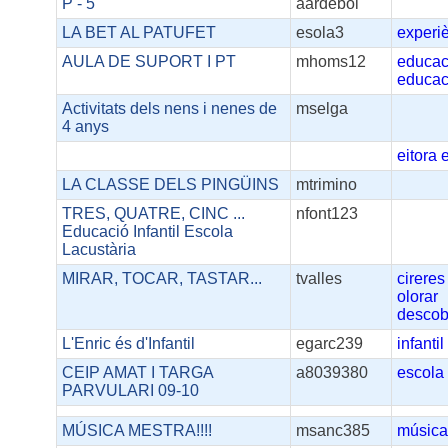
P - 5
aardebol
LA BET AL PATUFET
esola3
experi
AULA DE SUPORT I PT
mhoms12
educac
educac
Activitats dels nens i nenes de
mselga
4 anys
eitora
e
LA CLASSE DELS PINGÜINS
mtrimino
TRES, QUATRE, CINC ...
nfont123
Educació Infantil Escola
Lacustària
MIRAR, TOCAR, TASTAR...
tvalles
cireres
olorar
descob
L'Enric és d'Infantil
egarc239
infantil
CEIP AMAT I TARGA
a8039380
escola
PARVULARI 09-10
MÚSICA MESTRA!!!!
msanc385
músic