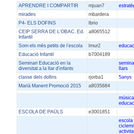
APRENDRE I COMPARTIR
mjuan7
estratè
mirades
mbardera
P4- ELS DOFINS
lbrio
CEIP SERRA DE L'OBAC. Ed.
a8065512
Infantil
Som els més petits de l'escola
lmur2
educac
Educació Infantil
b7004189
Seminari Educació en la
semina
diversitat a la llar d'infants
llars
classe dels dofins
rjorba1
5anys
Marià Manent Promoció 2015
a8035684
músic
educac
ESCOLA DE PAÜLS
e3001851
escola
ciclemi
activita