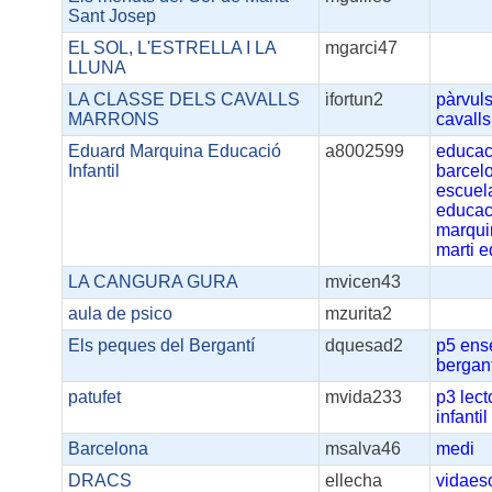
Sant Josep
EL SOL, L'ESTRELLA I LA
mgarci47
LLUNA
LA CLASSE DELS CAVALLS
ifortun2
pàrvul
MARRONS
cavall
Eduard Marquina Educació
a8002599
educac
Infantil
barcel
escuel
educac
marqui
marti
e
LA CANGURA GURA
mvicen43
aula de psico
mzurita2
Els peques del Bergantí
dquesad2
p5
ens
bergan
patufet
mvida233
p3
lect
infantil
Barcelona
msalva46
medi
DRACS
ellecha
vidaes