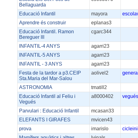
Bellaguarda
Educació Infantil
mayora
escola
Aprendre és construir
eplanas3
Educació Infantil. Ramon
cgarc344
Bereguer III
INFANTIL-4 ANYS
agarri23
INFANTIL-5 ANYS
agarri23
INFANTIL - 3 ANYS
agarri23
Festa de la tardor a p3.CEIP
aolivel2
genera
Sta.Maria del Mar-Salou
ASTRONOMIA
tmatill2
Educació Infantil al Feliu i
a8000402
vegué
Vegués
Parvulari : Educació Infantil
mcasan33
ELEFANTS I GIRAFES
mvicen43
prova
imarislo
cicleini
Mamífers aquàtics i altres
lvinals