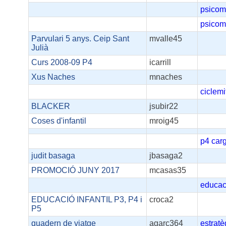
psicomo
psicomo
Parvulari 5 anys. Ceip Sant
mvalle45
Julià
Curs 2008-09 P4
icarrill
Xus Naches
mnaches
ciclemi
BLACKER
jsubir22
Coses d'infantil
mroig45
p4
car
judit basaga
jbasaga2
PROMOCIÓ JUNY 2017
mcasas35
educac
EDUCACIÓ INFANTIL P3, P4 i
croca2
P5
quadern de viatge
agarc364
estratè