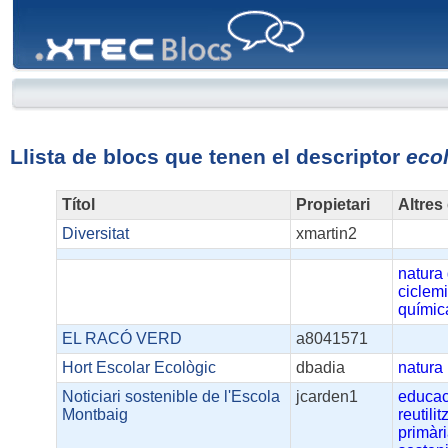
XTEC
Blocs
Llista de blocs que tenen el descriptor
eco
Títol
Propietari
Altres
Diversitat
xmartin2
natura
ciclemi
químic
EL RACÓ VERD
a8041571
Hort Escolar Ecològic
dbadia
natura
Noticiari sostenible de l'Escola
jcarden1
educac
Montbaig
reutili
primàr