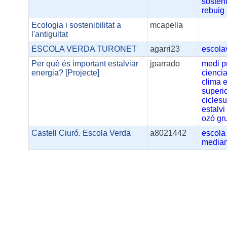
sosteni
rebuig
Ecologia i sostenibilitat a
mcapella
l'antiguitat
ESCOLA VERDA TURONET
agarri23
escola
Per què és important estalviar
jparrado
medi
p
energia? [Projecte]
cienci
clima
e
superi
ciclesu
estalvi
ozó
gr
Castell Ciuró. Escola Verda
a8021442
escola
media