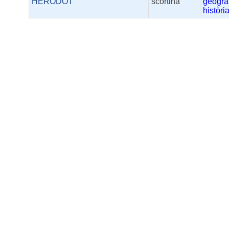
HERODOT
scortina
geogra
històri