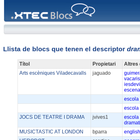
XTEC
Blocs
Llista de blocs que tenen el descriptor
dra
Títol
Propietari
Altres
Arts escèniques Viladecavalls
jaguado
guimer
vacari
iesdev
escena
escola
escola
JOCS DE TEATRE I DRAMA
jvives1
escola
dramati
MUSICTASTIC AT LONDON
bparra
englis