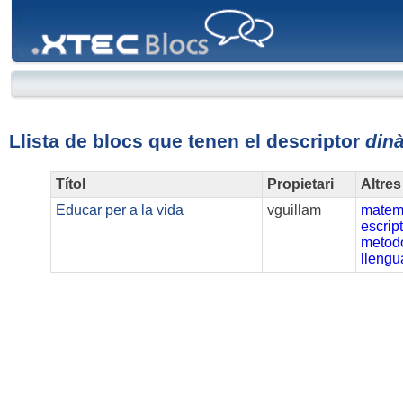
XTEC
Blocs
Llista de blocs que tenen el descriptor
din
Títol
Propietari
Altres
Educar per a la vida
vguillam
matem
escrip
metod
llengu