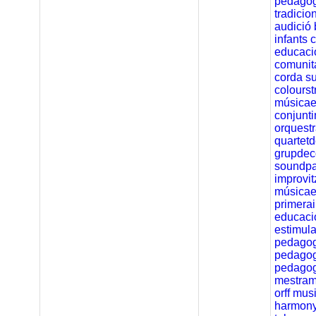
pedago
tradicio
audició
infants
educaci
comunit
corda
s
colourst
música
conjunti
orquest
quartet
grupdec
soundpa
improvit
músicae
primerai
educaci
estimul
pedagog
pedagog
pedagog
mestram
orff
mus
harmon