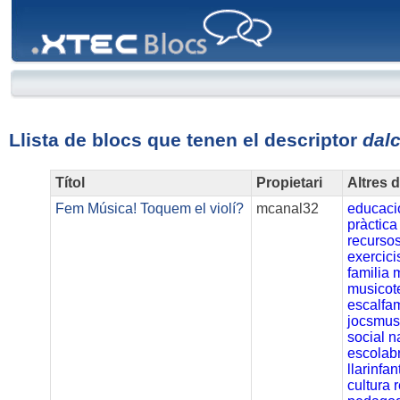
XTEC
Blocs
Llista de blocs que tenen el descriptor
dal
Títol
Propietari
Altres 
Fem Música! Toquem el violí?
mcanal32
educaci
pràctica
recurso
exercici
familia
musicot
escalfa
jocsmus
social
n
escolab
llarinfan
cultura