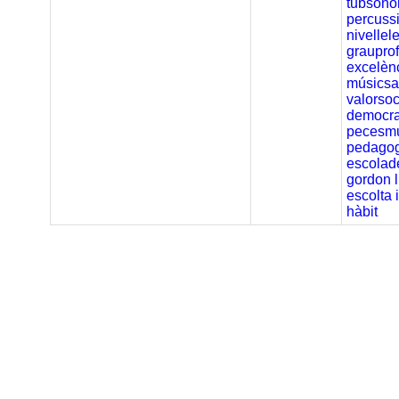
tubsono
percuss
nivellel
graupro
excelèn
músicsa
valorsoc
democra
pecesmu
pedagog
escolad
gordon
escolta
hàbit