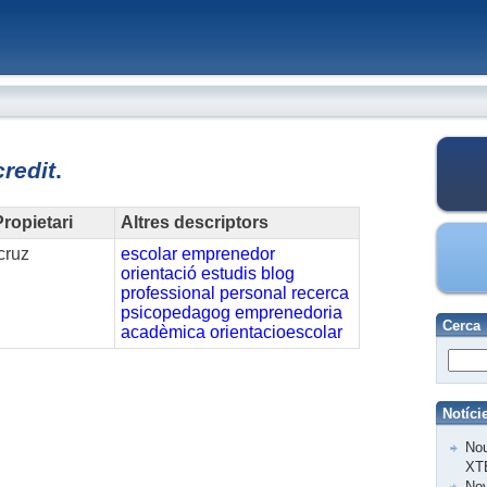
credit
.
ropietari
Altres descriptors
cruz
escolar
emprenedor
orientació
estudis
blog
professional
personal
recerca
psicopedagog
emprenedoria
Cerca
acadèmica
orientacioescolar
Notíci
Nou
XT
Nov