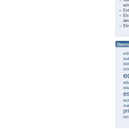
act
Ex
Els
dei
Eli
Descri
act
aud
bib
cic
e
edu
edu
e
lec
ma
pr
sec