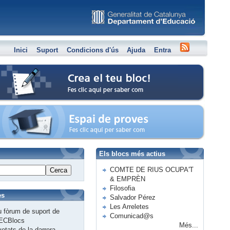
Inici
Suport
Condicions d'ús
Ajuda
Entra
Crea el teu bloc
Espai de proves
Els blocs més actius
COMTE DE RIUS OCUPA'T
Cerca
& EMPRÈN
Filosofia
es
Salvador Pérez
Les Arreletes
 fòrum de suport de
Comunicad@s
ECBlocs
Més...
etats de la darrera