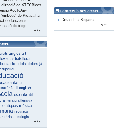
ualització de XTECBlocs
tensió AddToAny
Els darrers blocs creats
 “embeds” de Picasa han
Deutsch al Segarra
xat de funcionar
Més...
minació de blogs
Més...
ptors
anglès
ivitats
art
iovisuals
batxillerat
lioteca
cicleinicial
ciclemitjà
lesuperior
ducació
cacióinfantil
english
caciónfantil
scola
infantil
eso
tura
literatura
llengua
música
temàtiques
imària
recursos
undària
tecnologia
Més...