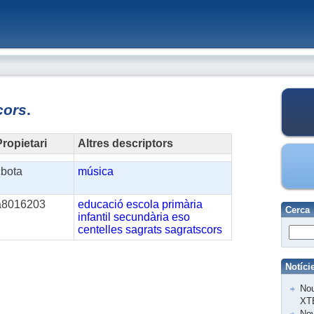
cors
.
ropietari
Altres descriptors
cbota
música
a8016203
educació
escola
primària
Cerca
infantil
secundària
eso
centelles
sagrats
sagratscors
Notíci
Nou
XT
Nov