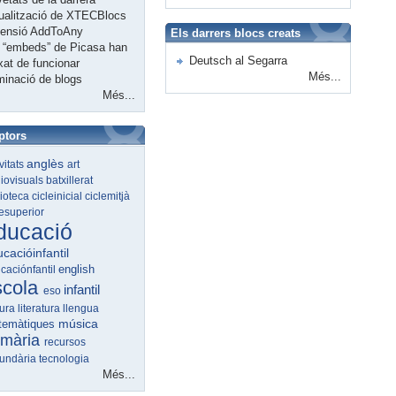
ualització de XTECBlocs
tensió AddToAny
Els darrers blocs creats
 “embeds” de Picasa han
Deutsch al Segarra
xat de funcionar
Més...
minació de blogs
Més...
ptors
anglès
ivitats
art
iovisuals
batxillerat
lioteca
cicleinicial
ciclemitjà
lesuperior
ducació
cacióinfantil
english
caciónfantil
scola
infantil
eso
tura
literatura
llengua
música
temàtiques
imària
recursos
undària
tecnologia
Més...