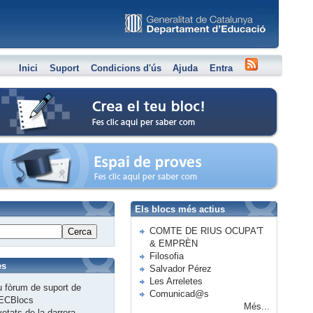
Inici
Suport
Condicions d'ús
Ajuda
Entra
Crea el teu bloc
Espai de proves
Els blocs més actius
COMTE DE RIUS OCUPA'T
Cerca
& EMPRÈN
Filosofia
es
Salvador Pérez
Les Arreletes
 fòrum de suport de
Comunicad@s
ECBlocs
Més...
etats de la darrera