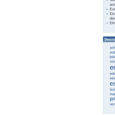
act
Ex
Els
dei
Eli
Descri
act
aud
bib
cic
e
edu
edu
e
lec
ma
pr
sec