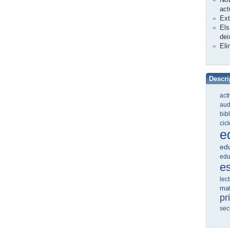
act
Ex
Els
dei
Eli
Descri
act
aud
bib
cic
e
edu
edu
e
lec
ma
pr
sec