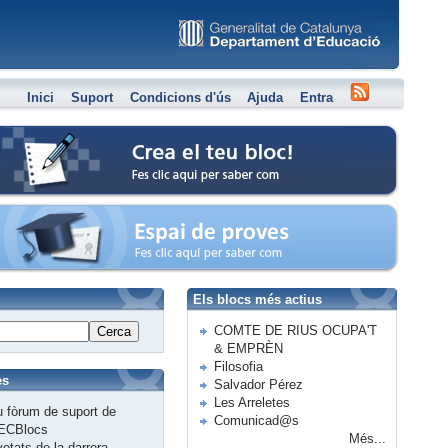
Inici
Suport
Condicions d'ús
Ajuda
Entra
Crea el teu bloc
Espai de proves
Els blocs més actius
COMTE DE RIUS OCUPA'T
Cerca
& EMPRÈN
Filosofia
es
Salvador Pérez
Les Arreletes
 fòrum de suport de
Comunicad@s
ECBlocs
Més...
etats de la darrera