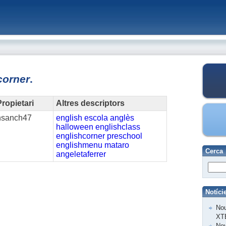
corner
.
ropietari
Altres descriptors
nsanch47
english
escola
anglès
halloween
englishclass
englishcorner
preschool
englishmenu
mataro
Cerca
angeletaferrer
Notíci
Nou
XT
Nov