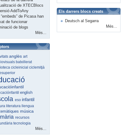
ualització de XTECBlocs
tensió AddToAny
Els darrers blocs creats
 “embeds” de Picasa han
Deutsch al Segarra
xat de funcionar
Més...
minació de blogs
Més...
ptors
anglès
ivitats
art
iovisuals
batxillerat
lioteca
cicleinicial
ciclemitjà
lesuperior
ducació
cacióinfantil
english
caciónfantil
scola
infantil
eso
tura
literatura
llengua
música
temàtiques
imària
recursos
undària
tecnologia
Més...