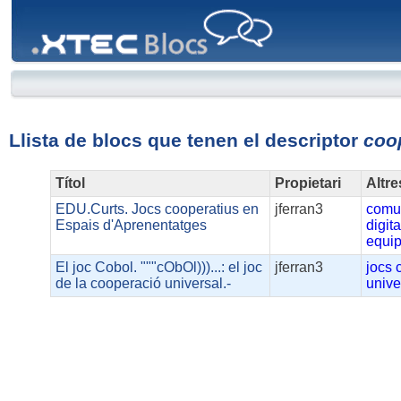
XTEC
Blocs
Llista de blocs que tenen el descriptor
coo
Títol
Propietari
Altre
EDU.Curts. Jocs cooperatius en
jferran3
comu
Espais d'Aprenentatges
digita
equi
El joc Cobol. """cObOl)))...: el joc
jferran3
jocs
de la cooperació universal.-
unive