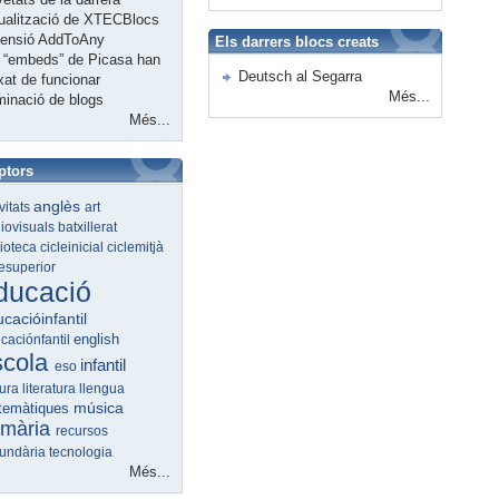
ualització de XTECBlocs
tensió AddToAny
Els darrers blocs creats
 “embeds” de Picasa han
Deutsch al Segarra
xat de funcionar
Més...
minació de blogs
Més...
ptors
anglès
ivitats
art
iovisuals
batxillerat
lioteca
cicleinicial
ciclemitjà
lesuperior
ducació
cacióinfantil
english
caciónfantil
scola
infantil
eso
tura
literatura
llengua
música
temàtiques
imària
recursos
undària
tecnologia
Més...