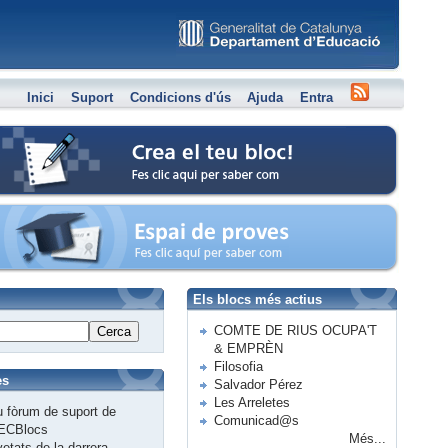
Inici
Suport
Condicions d'ús
Ajuda
Entra
Crea el teu bloc
Espai de proves
Els blocs més actius
COMTE DE RIUS OCUPA'T
Cerca
& EMPRÈN
Filosofia
es
Salvador Pérez
Les Arreletes
 fòrum de suport de
Comunicad@s
ECBlocs
Més...
etats de la darrera