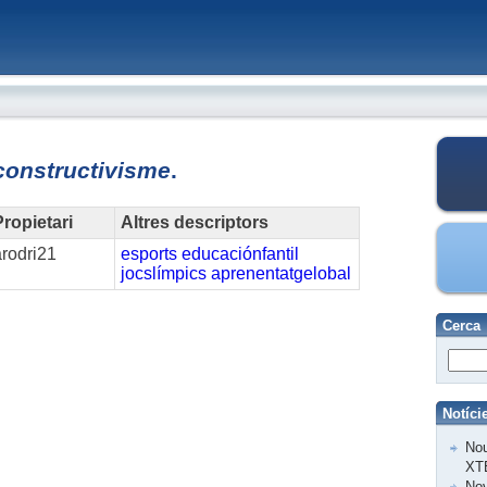
constructivisme
.
ropietari
Altres descriptors
rodri21
esports
educaciónfantil
jocslímpics
aprenentatgelobal
Cerca
Notíci
Nou
XT
Nov