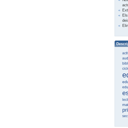
act
Ex
Els
dei
Eli
Descri
act
aud
bib
cic
e
edu
edu
e
lec
ma
pr
sec